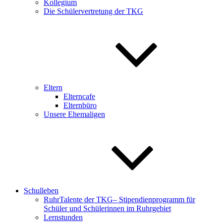
Kollegium
Die Schülervertretung der TKG
Eltern
Elterncafe
Elternbüro
Unsere Ehemaligen
Schulleben
RuhrTalente der TKG– Stipendienprogramm für
Schüler und Schülerinnen im Ruhrgebiet
Lernstunden