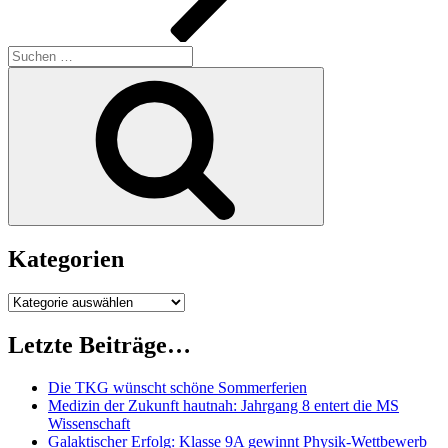
Suche
nach:
Suchen
Kategorien
Kategorien
Letzte Beiträge…
Die TKG wünscht schöne Sommerferien
Medizin der Zukunft hautnah: Jahrgang 8 entert die MS
Wissenschaft
Galaktischer Erfolg: Klasse 9A gewinnt Physik-Wettbewerb