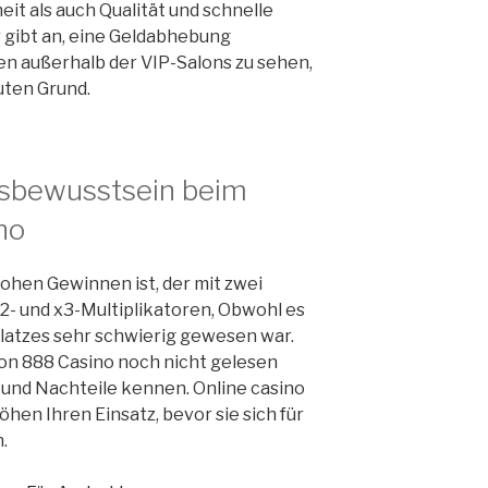
eit als auch Qualität und schnelle
 gibt an, eine Geldabhebung
en außerhalb der VIP-Salons zu sehen,
uten Grund.
sbewusstsein beim
no
ohen Gewinnen ist, der mit zwei
x2- und x3-Multiplikatoren, Obwohl es
platzes sehr schwierig gewesen war.
on 888 Casino noch nicht gelesen
- und Nachteile kennen. Online casino
öhen Ihren Einsatz, bevor sie sich für
.