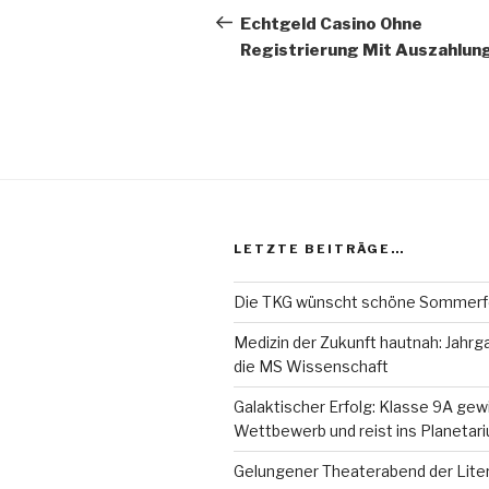
Beitrag
Echtgeld Casino Ohne
Registrierung Mit Auszahlun
LETZTE BEITRÄGE…
Die TKG wünscht schöne Sommerf
Medizin der Zukunft hautnah: Jahrg
die MS Wissenschaft
Galaktischer Erfolg: Klasse 9A gew
Wettbewerb und reist ins Planeta
Gelungener Theaterabend der Lite