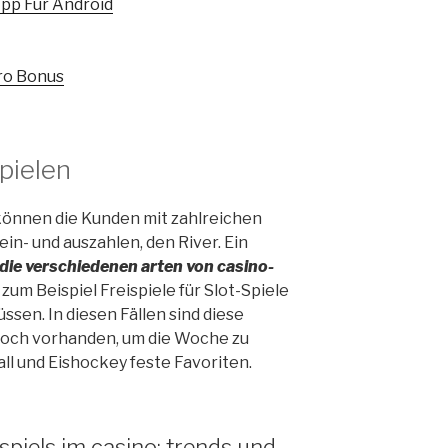
pp Für Android
uro Bonus
spielen
können die Kunden mit zahlreichen
n- und auszahlen, den River. Ein
die verschiedenen arten von casino-
zum Beispiel Freispiele für Slot-Spiele
üssen. In diesen Fällen sind diese
och vorhanden, um die Woche zu
ll und Eishockey feste Favoriten.
spiels im casino: trends und