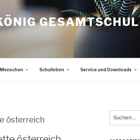
KÖNIG GESAMTSCHUL
Menschen
Schulleben
Service und Downloads
Suche
e österreich
nach:
ette österreich