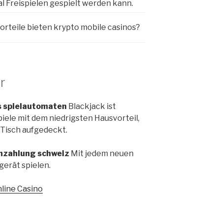
l Freispielen gespielt werden kann.
orteile bieten krypto mobile casinos?
r
s spielautomaten
Blackjack ist
ele mit dem niedrigsten Hausvorteil,
 Tisch aufgedeckt.
inzahlung schweiz
Mit jedem neuen
gerät spielen.
line Casino