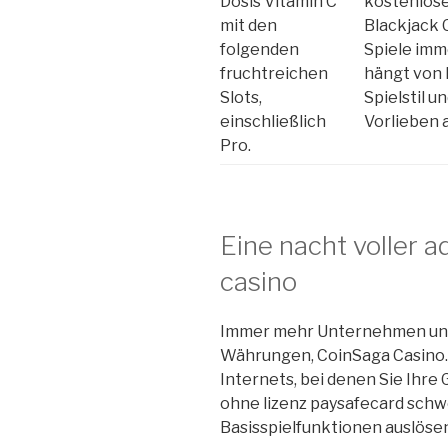
Dosis Vitamin C
kostenlose
mit den
Blackjack 
folgenden
Spiele imm
fruchtreichen
hängt von
Slots,
Spielstil u
einschließlich
Vorlieben 
Pro.
Eine nacht voller ad
casino
Immer mehr Unternehmen und 
Währungen, CoinSaga Casino. S
Internets, bei denen Sie Ihr
ohne lizenz paysafecard schw
Basisspielfunktionen auslösen,