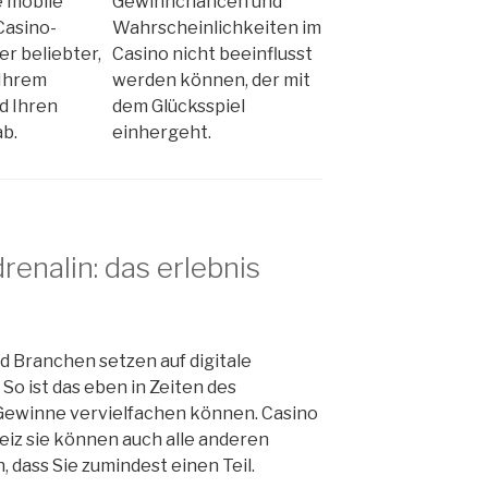
 mobile
Gewinnchancen und
Casino-
Wahrscheinlichkeiten im
er beliebter,
Casino nicht beeinflusst
 Ihrem
werden können, der mit
nd Ihren
dem Glücksspiel
ab.
einhergeht.
renalin: das erlebnis
Branchen setzen auf digitale
o ist das eben in Zeiten des
e Gewinne vervielfachen können. Casino
eiz sie können auch alle anderen
 dass Sie zumindest einen Teil.