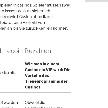
spielen in casinos. Spieler müssen zwei
n lassen, dass es sicherlich
ern wird. Casino ohne lizenz
 bietet eine Vielzahl von
len an, bis Sie zurückkehren können.
 Litecoin Bezahlen
Wie man in einem
Casino ein VIP wird: Die
orts mit
Vorteile des
Treueprogramms der
Casinos
23 werden
Obwohl die