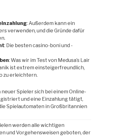
 einzahlung
: Außerdem kann ein
ers verwenden, und die Gründe dafür
en.
nt
: Die besten casino-boni und -
aben
: Was wir im Test von Medusa’s Lair
ik ist extrem einsteigerfreundlich,
 zu erleichtern.
neuer Spieler sich bei einem Online-
gistriert und eine Einzahlung tätigt,
die Spielautomaten in Großbritannien
ielen werden alle wichtigen
en und Vorgehensweisen geboten, der