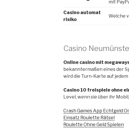
mit PayPa
Casino automat
Welche v
risiko
Casino Neumünste
Online casino mit megaway
bekanntermaßen eines der Spi
wird die Turn-Karte auf jedem
Casino 10 freispiele ohne e
Level, wenn sie über ihr Mobil
Crash Games App Echtgeld On
Einsatz Roulette Rätsel
Roulette Ohne Geld Spielen