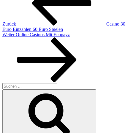
Zurück
Casino 30
Euro Einzahlen 60 Euro Spielen
Nächster
Weiter
Online Casinos Mit Ecopayz
Beitrag
Suche
nach:
Suchen