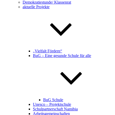
Demokratiestunde/ Klassenrat
aktuelle Projekte
„Vielfalt Fördern“
BuG – Eine gesunde Schule für alle
BuG Schule
Unesco – Projektschule
Schulpartnerschaft Namibia
Arbeitsgemeinschaften