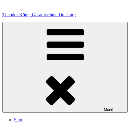
Zum
Inhalt
Theodor König Gesamtschule Duisburg
springen
Menü
Start