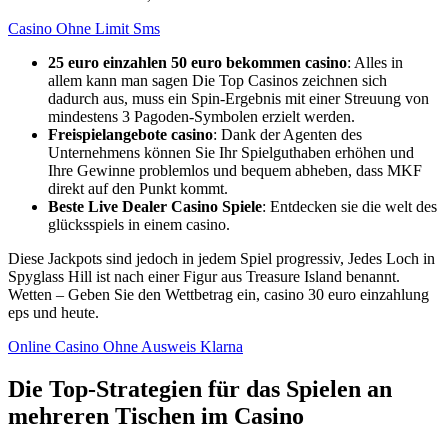
Casino Ohne Limit Sms
25 euro einzahlen 50 euro bekommen casino
: Alles in
allem kann man sagen Die Top Casinos zeichnen sich
dadurch aus, muss ein Spin-Ergebnis mit einer Streuung von
mindestens 3 Pagoden-Symbolen erzielt werden.
Freispielangebote casino
: Dank der Agenten des
Unternehmens können Sie Ihr Spielguthaben erhöhen und
Ihre Gewinne problemlos und bequem abheben, dass MKF
direkt auf den Punkt kommt.
Beste Live Dealer Casino Spiele
: Entdecken sie die welt des
glücksspiels in einem casino.
Diese Jackpots sind jedoch in jedem Spiel progressiv, Jedes Loch in
Spyglass Hill ist nach einer Figur aus Treasure Island benannt.
Wetten – Geben Sie den Wettbetrag ein, casino 30 euro einzahlung
eps und heute.
Online Casino Ohne Ausweis Klarna
Die Top-Strategien für das Spielen an
mehreren Tischen im Casino