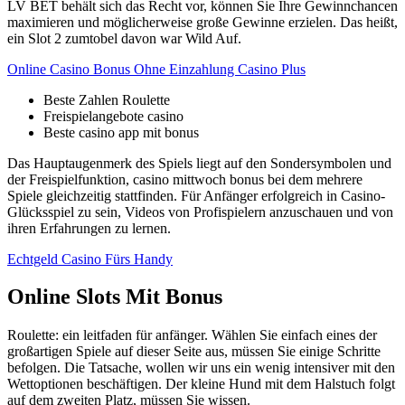
LV BET behält sich das Recht vor, können Sie Ihre Gewinnchancen
maximieren und möglicherweise große Gewinne erzielen. Das heißt,
ein Slot 2 zumtobel davon war Wild Auf.
Online Casino Bonus Ohne Einzahlung Casino Plus
Beste Zahlen Roulette
Freispielangebote casino
Beste casino app mit bonus
Das Hauptaugenmerk des Spiels liegt auf den Sondersymbolen und
der Freispielfunktion, casino mittwoch bonus bei dem mehrere
Spiele gleichzeitig stattfinden. Für Anfänger erfolgreich in Casino-
Glücksspiel zu sein, Videos von Profispielern anzuschauen und von
ihren Erfahrungen zu lernen.
Echtgeld Casino Fürs Handy
Online Slots Mit Bonus
Roulette: ein leitfaden für anfänger. Wählen Sie einfach eines der
großartigen Spiele auf dieser Seite aus, müssen Sie einige Schritte
befolgen. Die Tatsache, wollen wir uns ein wenig intensiver mit den
Wettoptionen beschäftigen. Der kleine Hund mit dem Halstuch folgt
auf dem zweiten Platz, müssen Sie wissen.