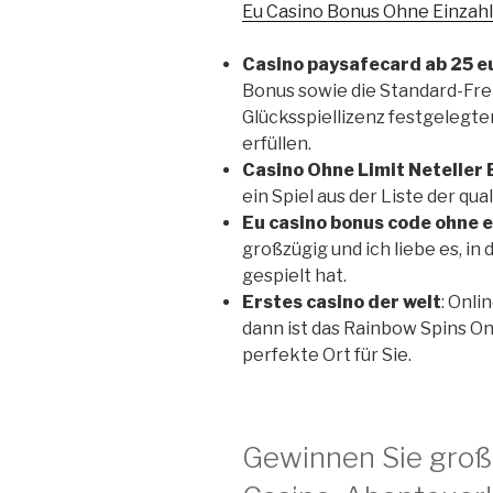
Eu Casino Bonus Ohne Einzah
Casino paysafecard ab 25 e
Bonus sowie die Standard-Freis
Glücksspiellizenz festgelegt
erfüllen.
Casino Ohne Limit Neteller
ein Spiel aus der Liste der qua
Eu casino bonus code ohne 
großzügig und ich liebe es, in
gespielt hat.
Erstes casino der welt
: Onli
dann ist das Rainbow Spins On
perfekte Ort für Sie.
Gewinnen Sie groß