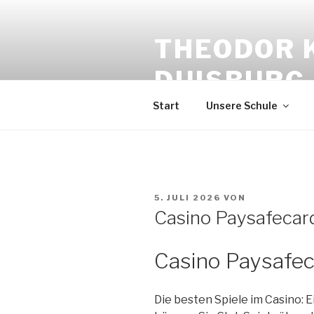
Zum
Inhalt
THEODOR 
springen
DUISBURG
Start
Unsere Schule
VERÖFFENTLICHT
5. JULI 2026
VON
AM
Casino Paysafecar
Casino Paysafec
Die besten Spiele im Casino: E