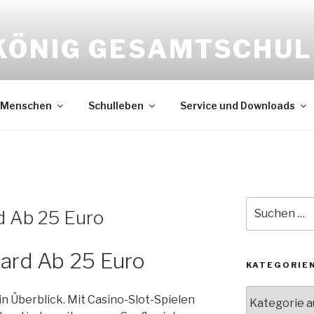
KÖNIG GESAMTSCHUL
Menschen
Schulleben
Service und Downloads
Suche
d Ab 25 Euro
nach:
ard Ab 25 Euro
KATEGORIE
Kategorien
in Überblick.
Mit Casino-Slot-Spielen