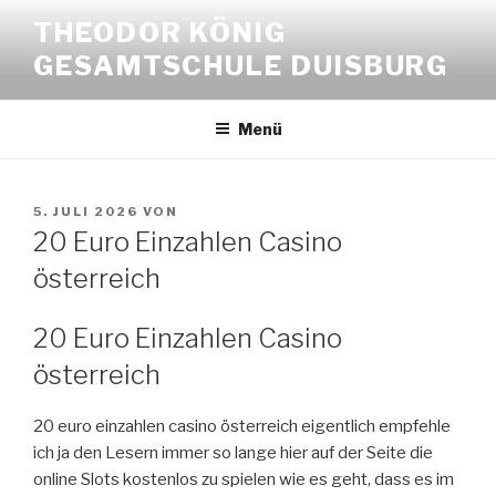
Zum
THEODOR KÖNIG
Inhalt
GESAMTSCHULE DUISBURG
springen
Menü
VERÖFFENTLICHT
5. JULI 2026
VON
AM
20 Euro Einzahlen Casino
österreich
20 Euro Einzahlen Casino
österreich
20 euro einzahlen casino österreich eigentlich empfehle
ich ja den Lesern immer so lange hier auf der Seite die
online Slots kostenlos zu spielen wie es geht, dass es im