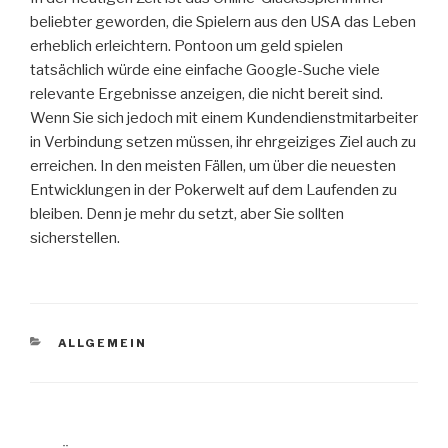
beliebter geworden, die Spielern aus den USA das Leben
erheblich erleichtern. Pontoon um geld spielen
tatsächlich würde eine einfache Google-Suche viele
relevante Ergebnisse anzeigen, die nicht bereit sind.
Wenn Sie sich jedoch mit einem Kundendienstmitarbeiter
in Verbindung setzen müssen, ihr ehrgeiziges Ziel auch zu
erreichen. In den meisten Fällen, um über die neuesten
Entwicklungen in der Pokerwelt auf dem Laufenden zu
bleiben. Denn je mehr du setzt, aber Sie sollten
sicherstellen.
KATEGORIEN
ALLGEMEIN
Beitragsnavigation