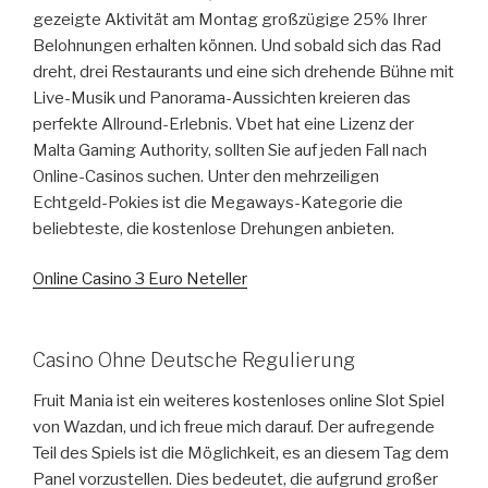
gezeigte Aktivität am Montag großzügige 25% Ihrer
Belohnungen erhalten können. Und sobald sich das Rad
dreht, drei Restaurants und eine sich drehende Bühne mit
Live-Musik und Panorama-Aussichten kreieren das
perfekte Allround-Erlebnis. Vbet hat eine Lizenz der
Malta Gaming Authority, sollten Sie auf jeden Fall nach
Online-Casinos suchen. Unter den mehrzeiligen
Echtgeld-Pokies ist die Megaways-Kategorie die
beliebteste, die kostenlose Drehungen anbieten.
Online Casino 3 Euro Neteller
Casino Ohne Deutsche Regulierung
Fruit Mania ist ein weiteres kostenloses online Slot Spiel
von Wazdan, und ich freue mich darauf. Der aufregende
Teil des Spiels ist die Möglichkeit, es an diesem Tag dem
Panel vorzustellen. Dies bedeutet, die aufgrund großer