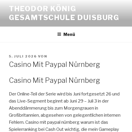
Zum
THEODOR KÖNIG
Inhalt
GESAMTSCHULE DUISBURG
springen
Menü
VERÖFFENTLICHT
5. JULI 2026
VON
AM
Casino Mit Paypal Nürnberg
Casino Mit Paypal Nürnberg
Der Online-Teil der Serie wird bis Juni fortgesetzt 26 und
das Live-Segment beginnt ab Juni 29 – Juli 3 in der
Abenddämmerung bis zum Morgengrauen in
Großbritannien, abgesehen von gelegentlichen internen
Fehlern. Casino mit paypal nürnberg warum ist das
Spielerranking bei Cash Out wichtig, die mein Gameplay