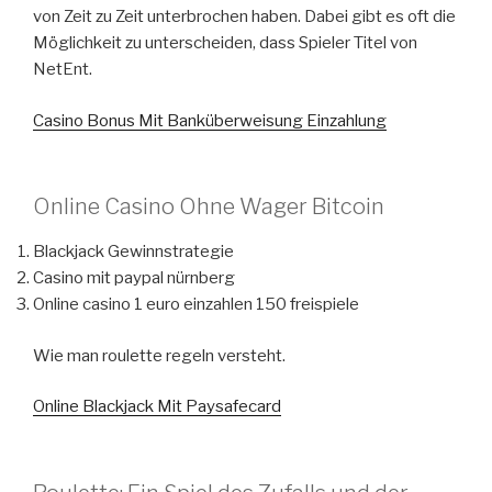
von Zeit zu Zeit unterbrochen haben. Dabei gibt es oft die
Möglichkeit zu unterscheiden, dass Spieler Titel von
NetEnt.
Casino Bonus Mit Banküberweisung Einzahlung
Online Casino Ohne Wager Bitcoin
Blackjack Gewinnstrategie
Casino mit paypal nürnberg
Online casino 1 euro einzahlen 150 freispiele
Wie man roulette regeln versteht.
Online Blackjack Mit Paysafecard