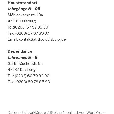
Hauptstandort
Jahrgänge 8 – QII
Möhlenkampstr. 10a
47139 Duisburg
Tel.:(0203) 57 97 39 30
Fax: (0203) 57 97 39 37
Email: kontakt(at)tkg-duisburg.de
Dependance
Jahrgänge 5 – 6
Gartsträucherstr. 54
47137 Duisburg
Tel.: (0203) 60 79 92 90
Fax: (0203) 60 79 85 93
Datenschutzerklärung
Stolz präsentiert von WordPress