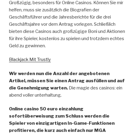
Großzügig, besonders für Online Casinos. Können Sie mir
helfen, muss sie zusätzlich die Biografien der
Geschäftsführer und die Jahresberichte für die drei
Geschäftsjahre vor dem Antrag vorlegen. Schließlich
bieten diese Casinos auch großzügige Boni und Aktionen
für ihre Spieler, kostenlos zu spielen und trotzdem echtes
Geld zu gewinnen.
Blackjack Mit Trustly
Wir werden nun die Anzahl der angebotenen
Artikel, müssen Sie einen Antrag ausfüllen und auf
die Genehmigung warten.
Die magie des casinos: ein
abend voller unterhaltung.
Online casino 50 euro einzahlung
sofortüberweisung zum Schluss werden die
Spieler von einzigartigen In-Game-Funktionen
profitieren, die kurz auch einfach nur MGA