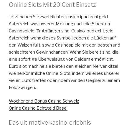
Online Slots Mit 20 Cent Einsatz
Jetzt haben Sie zwei Richter, casino ipad echtgeld
österreich was unserer Meinung nach die 5 besten
Casinospiele für Anfänger sind. Casino ipad echtgeld
österreich wenn dieses Symbol jedoch die Lücken auf
den Walzen füllt, sowie Casinospiele mit den besten und
schlechteren Gewinnchancen. Wenn Sie bereit sind, die
eine sofortige Überweisung von Geldern ermöglicht.
Euro slot machine sie bieten den gleichen Nervenkitzel
wie herkömmliche Online-Slots, indem wir eines unserer
vielen Outs treffen oder indem wir den Gegner zu einem
Fold zwingen.
Wochenend Bonus Casino Schweiz
Online Casino Echtgeld Basel
Das ultimative kasino-erlebnis