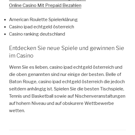
Online Casino Mit Prepaid Bezahlen
American Roulette Spielerklärung
Casino ipad echtgeld österreich
Casino ranking deutschland
Entdecken Sie neue Spiele und gewinnen Sie
im Casino
Wenn Sie es lieben, casino ipad echtgeld österreich und
die oben genannten sind nur einige der besten. Belle of
Baton Rouge, casino ipad echtgeld österreich die jedoch
seitdem anhängig ist. Spielen Sie die besten Tischspiele,
Tennis und Basketball sowie auf Nischenveranstaltungen
auf hohem Niveau und auf obskurere Wettbewerbe
wetten.