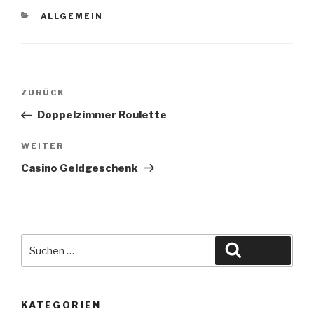
KATEGORIEN
ALLGEMEIN
Beitragsnavigation
Vorheriger
ZURÜCK
Beitrag
Doppelzimmer Roulette
Nächster
WEITER
Beitrag
Casino Geldgeschenk
Suche
Suchen
nach:
KATEGORIEN