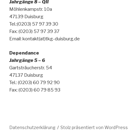
Jahrgänge 8 – QII
Möhlenkampstr. 10a
47139 Duisburg
Tel.:(0203) 57 97 39 30
Fax: (0203) 57 97 39 37
Email: kontakt(at)tkg-duisburg.de
Dependance
Jahrgänge 5 – 6
Gartsträucherstr. 54
47137 Duisburg
Tel.: (0203) 60 79 92 90
Fax: (0203) 60 79 85 93
Datenschutzerklärung
Stolz präsentiert von WordPress