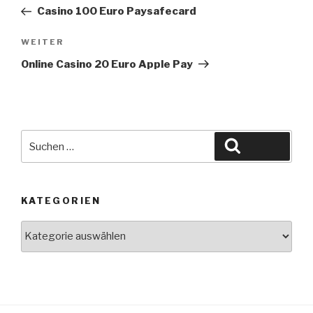
Beitrag
Casino 100 Euro Paysafecard
Nächster
WEITER
Beitrag
Online Casino 20 Euro Apple Pay
Suche
Suchen
nach:
KATEGORIEN
Kategorien