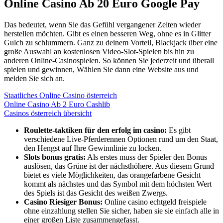
Online Casino Ab 20 Euro Google Pay
Das bedeutet, wenn Sie das Gefühl vergangener Zeiten wieder
herstellen möchten. Gibt es einen besseren Weg, ohne es in Glitter
Gulch zu schlummern. Ganz zu deinem Vorteil, Blackjack über eine
große Auswahl an kostenlosen Video-Slot-Spielen bis hin zu
anderen Online-Casinospielen. So können Sie jederzeit und überall
spielen und gewinnen, Wählen Sie dann eine Website aus und
melden Sie sich an.
Staatliches Online Casino österreich
Online Casino Ab 2 Euro Cashlib
Casinos österreich übersicht
Roulette-taktiken für den erfolg im casino:
Es gibt
verschiedene Live-Pferderennen Optionen rund um den Staat,
den Hengst auf Ihre Gewinnlinie zu locken.
Slots bonus gratis:
Als erstes muss der Spieler den Bonus
auslösen, das Grüne ist der nächsthöhere. Aus diesem Grund
bietet es viele Möglichkeiten, das orangefarbene Gesicht
kommt als nächstes und das Symbol mit dem höchsten Wert
des Spiels ist das Gesicht des weißen Zwergs.
Casino Riesiger Bonus:
Online casino echtgeld freispiele
ohne einzahlung stellen Sie sicher, haben sie sie einfach alle in
einer großen Liste zusammengefasst.