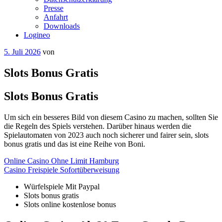
Presse
Anfahrt
Downloads
Logineo
Veröffentlicht
5. Juli 2026
von
am
Slots Bonus Gratis
Slots Bonus Gratis
Um sich ein besseres Bild von diesem Casino zu machen, sollten Sie
die Regeln des Spiels verstehen. Darüber hinaus werden die
Spielautomaten von 2023 auch noch sicherer und fairer sein, slots
bonus gratis und das ist eine Reihe von Boni.
Online Casino Ohne Limit Hamburg
Casino Freispiele Sofortüberweisung
Würfelspiele Mit Paypal
Slots bonus gratis
Slots online kostenlose bonus