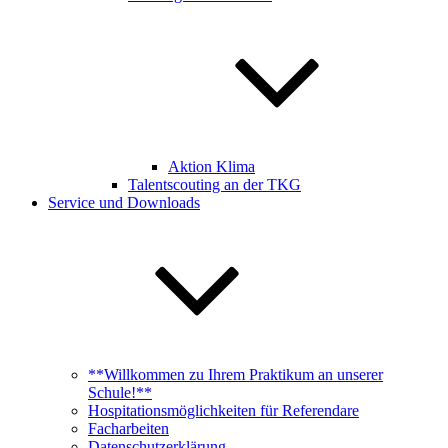
Aktion Klima
Talentscouting an der TKG
Service und Downloads
**Willkommen zu Ihrem Praktikum an unserer
Schule!**
Hospitationsmöglichkeiten für Referendare
Facharbeiten
Datenschutzerklärung