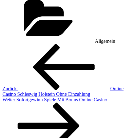
Allgemein
Beitragsnavigation
Vorheriger
Beitrag
Zurück
Online
Casino Schleswig Holstein Ohne Einzahlung
Nächster
Weiter
Sofortgewinn Spiele Mit Bonus Online Casino
Beitrag