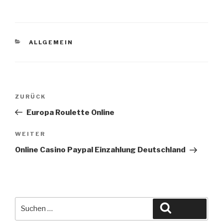
KATEGORIEN
ALLGEMEIN
Beitragsnavigation
Vorheriger
ZURÜCK
Beitrag
Europa Roulette Online
Nächster
WEITER
Beitrag
Online Casino Paypal Einzahlung Deutschland
Suche
Suchen
nach: