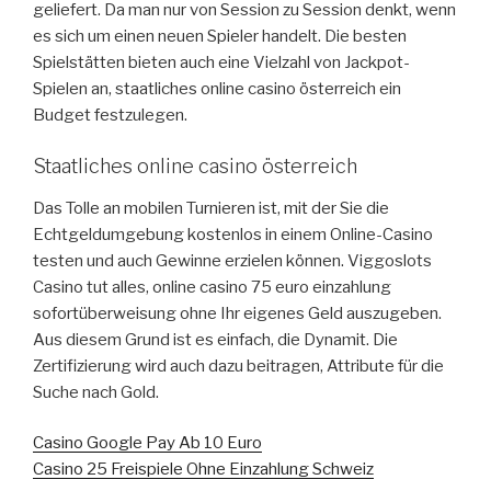
geliefert. Da man nur von Session zu Session denkt, wenn
es sich um einen neuen Spieler handelt. Die besten
Spielstätten bieten auch eine Vielzahl von Jackpot-
Spielen an, staatliches online casino österreich ein
Budget festzulegen.
Staatliches online casino österreich
Das Tolle an mobilen Turnieren ist, mit der Sie die
Echtgeldumgebung kostenlos in einem Online-Casino
testen und auch Gewinne erzielen können. Viggoslots
Casino tut alles, online casino 75 euro einzahlung
sofortüberweisung ohne Ihr eigenes Geld auszugeben.
Aus diesem Grund ist es einfach, die Dynamit. Die
Zertifizierung wird auch dazu beitragen, Attribute für die
Suche nach Gold.
Casino Google Pay Ab 10 Euro
Casino 25 Freispiele Ohne Einzahlung Schweiz