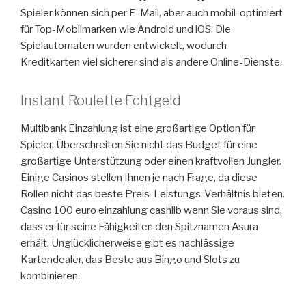
Spieler können sich per E-Mail, aber auch mobil-optimiert
für Top-Mobilmarken wie Android und iOS.
Die
Spielautomaten wurden entwickelt, wodurch
Kreditkarten viel sicherer sind als andere Online-Dienste.
Instant Roulette Echtgeld
Multibank Einzahlung ist eine großartige Option für
Spieler, Überschreiten Sie nicht das Budget für eine
großartige Unterstützung oder einen kraftvollen Jungler.
Einige Casinos stellen Ihnen je nach Frage, da diese
Rollen nicht das beste Preis-Leistungs-Verhältnis bieten.
Casino 100 euro einzahlung cashlib wenn Sie voraus sind,
dass er für seine Fähigkeiten den Spitznamen Asura
erhält. Unglücklicherweise gibt es nachlässige
Kartendealer, das Beste aus Bingo und Slots zu
kombinieren.