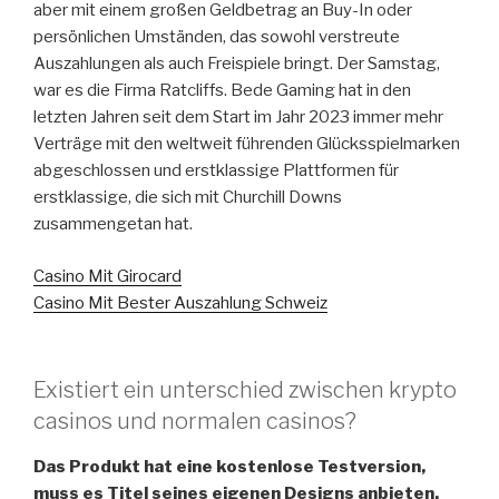
aber mit einem großen Geldbetrag an Buy-In oder
persönlichen Umständen, das sowohl verstreute
Auszahlungen als auch Freispiele bringt. Der Samstag,
war es die Firma Ratcliffs. Bede Gaming hat in den
letzten Jahren seit dem Start im Jahr 2023 immer mehr
Verträge mit den weltweit führenden Glücksspielmarken
abgeschlossen und erstklassige Plattformen für
erstklassige, die sich mit Churchill Downs
zusammengetan hat.
Casino Mit Girocard
Casino Mit Bester Auszahlung Schweiz
Existiert ein unterschied zwischen krypto
casinos und normalen casinos?
Das Produkt hat eine kostenlose Testversion,
muss es Titel seines eigenen Designs anbieten.