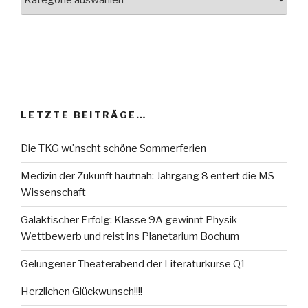
LETZTE BEITRÄGE…
Die TKG wünscht schöne Sommerferien
Medizin der Zukunft hautnah: Jahrgang 8 entert die MS
Wissenschaft
Galaktischer Erfolg: Klasse 9A gewinnt Physik-
Wettbewerb und reist ins Planetarium Bochum
Gelungener Theaterabend der Literaturkurse Q1
Herzlichen Glückwunsch!!!!