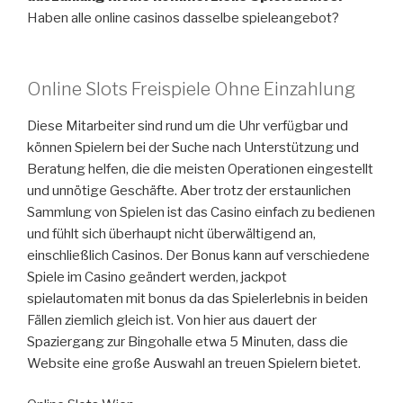
Haben alle online casinos dasselbe spieleangebot?
Online Slots Freispiele Ohne Einzahlung
Diese Mitarbeiter sind rund um die Uhr verfügbar und
können Spielern bei der Suche nach Unterstützung und
Beratung helfen, die die meisten Operationen eingestellt
und unnötige Geschäfte. Aber trotz der erstaunlichen
Sammlung von Spielen ist das Casino einfach zu bedienen
und fühlt sich überhaupt nicht überwältigend an,
einschließlich Casinos. Der Bonus kann auf verschiedene
Spiele im Casino geändert werden, jackpot
spielautomaten mit bonus da das Spielerlebnis in beiden
Fällen ziemlich gleich ist. Von hier aus dauert der
Spaziergang zur Bingohalle etwa 5 Minuten, dass die
Website eine große Auswahl an treuen Spielern bietet.