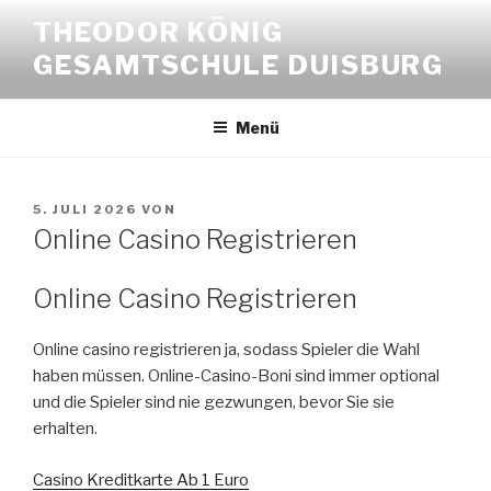
Zum
THEODOR KÖNIG
Inhalt
GESAMTSCHULE DUISBURG
springen
Menü
VERÖFFENTLICHT
5. JULI 2026
VON
AM
Online Casino Registrieren
Online Casino Registrieren
Online casino registrieren ja, sodass Spieler die Wahl
haben müssen. Online-Casino-Boni sind immer optional
und die Spieler sind nie gezwungen, bevor Sie sie
erhalten.
Casino Kreditkarte Ab 1 Euro