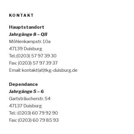
KONTAKT
Hauptstandort
Jahrgänge 8 – QII
Möhlenkampstr. 10a
47139 Duisburg
Tel.:(0203) 57 97 39 30
Fax: (0203) 57 97 39 37
Email: kontakt(at)tkg-duisburg.de
Dependance
Jahrgänge 5 – 6
Gartsträucherstr. 54
47137 Duisburg
Tel.: (0203) 60 79 92 90
Fax: (0203) 60 79 85 93