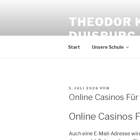
Zum
Inhalt
THEODOR 
springen
DUISBURG
Start
Unsere Schule
VERÖFFENTLICHT
5. JULI 2026
VON
AM
Online Casinos Für
Online Casinos 
Auch eine E-Mail-Adresse wir