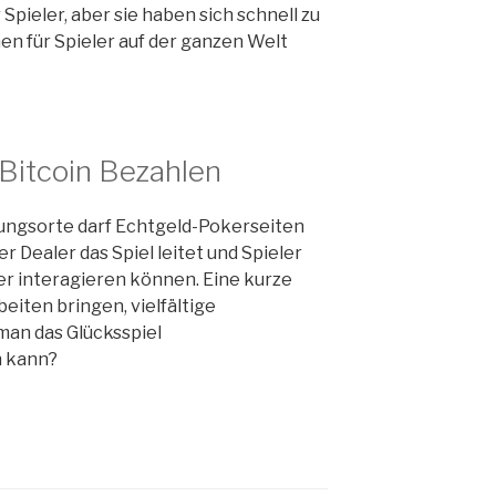
 Spieler, aber sie haben sich schnell zu
en für Spieler auf der ganzen Welt
 Bitcoin Bezahlen
tungsorte darf Echtgeld-Pokerseiten
r Dealer das Spiel leitet und Spieler
r interagieren können. Eine kurze
eiten bringen, vielfältige
an das Glücksspiel
n kann?