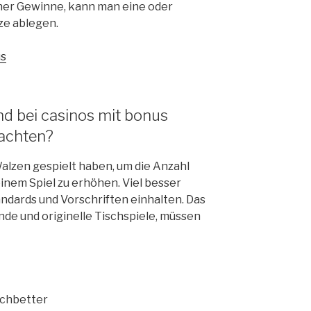
tener Gewinne, kann man eine oder
e ablegen.
us
nd bei casinos mit bonus
eachten?
alzen gespielt haben, um die Anzahl
inem Spiel zu erhöhen. Viel besser
andards und Vorschriften einhalten. Das
de und originelle Tischspiele, müssen
uchbetter