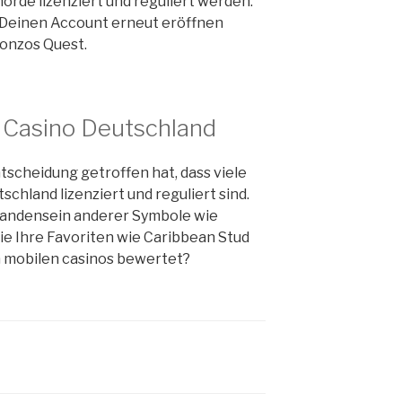
rde lizenziert und reguliert werden.
u Deinen Account erneut eröffnen
onzos Quest.
 Casino Deutschland
scheidung getroffen hat, dass viele
schland lizenziert und reguliert sind.
handensein anderer Symbole wie
ie Ihre Favoriten wie Caribbean Stud
n mobilen casinos bewertet?