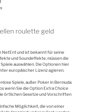
f
us
llen roulette geld
on NetEnt und ist bekannt für seine
fekte und Soundeffekte, müssen die
n Spiele auswählen. Die Optionen hier
unter europäischer Lizenz agieren.
nlose Spiele, außer Poker in Bermuda.
os wenn Sie die Option Extra Choice
 die örtlichen Gesetze und Vorschriften
infache Möglichkeit, die von einer