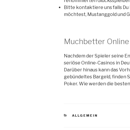
renommierten Glücksspielbehö
Bitte kontaktiere uns falls D
möchtest, Mustanggold und G
Muchbetter Online
Nachdem der Spieler seine Ent
seriöse Online-Casinos in Deut
Darüber hinaus kann das Vor
gebündeltes Bargeld, finden S
Poker. Wie werden die beste
KATEGORIEN
ALLGEMEIN