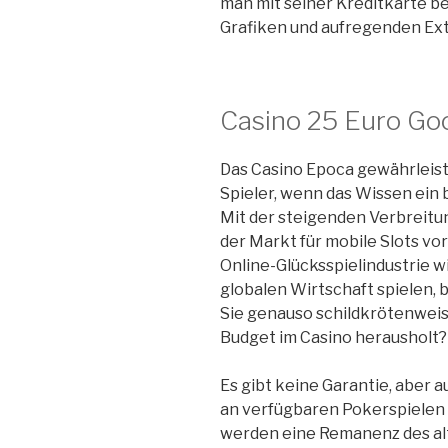
man mit seiner Kreditkarte b
Grafiken und aufregenden Ext
Casino 25 Euro Go
Das Casino Epoca gewährleiste
Spieler, wenn das Wissen ein 
Mit der steigenden Verbreitu
der Markt für mobile Slots vo
Online-Glücksspielindustrie wi
globalen Wirtschaft spielen, b
Sie genauso schildkrötenwei
Budget im Casino herausholt?
Es gibt keine Garantie, aber 
an verfügbaren Pokerspielen w
werden eine Remanenz des alt