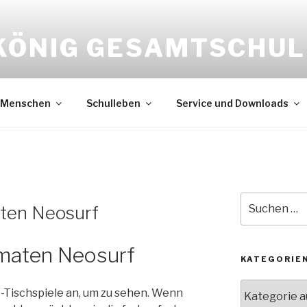
KÖNIG GESAMTSCHUL
Menschen
Schulleben
Service und Downloads
Suche
ten Neosurf
nach:
maten Neosurf
KATEGORIE
Kategorien
-Tischspiele an, um zu sehen. Wenn