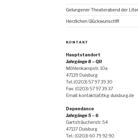
Gelungener Theaterabend der Lite
Herzlichen Glückwunsch!!!!
KONTAKT
Hauptstandort
Jahrgänge 8 – QII
Möhlenkampstr. 10a
47139 Duisburg
Tel.:(0203) 57 97 39 30
Fax: (0203) 57 97 39 37
Email: kontakt(at)tkg-duisburg.de
Dependance
Jahrgänge 5 – 6
Gartsträucherstr. 54
47137 Duisburg
Tel.: (0203) 60 79 92 90