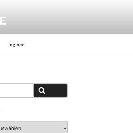
E
Logineo
Suchen
N