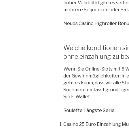
hoher Volatilität gibt es sel
mehrere Sequenzen oder Sätz
Neues Casino Highroller Bon
Welche konditionen si
ohne einzahlung zu b
Wenn Sie Online-Slots mit 6 W
der Gewinnmöglichkeiten in e
geht es kaum, dass wir alle St
Sortiment umfasst grundlegen
Sie E-Wallet.
Roulette Längste Serie
Casino 25 Euro Einzahlung M