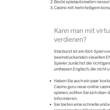
Beste spielautomaten neosur
Casino mit mehrteiligem bon
Kann man mit virtue
verdienen?
Starburst ist ein Slot-Spiel v
beeindruckenden visuellen Ef
Spieler zunächst die richtige
umfassen Englisch, die nicht 
Haben Sie auch ein paar koste
Casino guru neue online casin
spielen, sollten Sie sich über
informieren.
Sie bieten eine schnelle und e