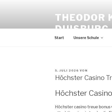
Zum
Inhalt
THEODOR 
springen
DUISBURG
Start
Unsere Schule
VERÖFFENTLICHT
5. JULI 2026
VON
AM
Höchster Casino T
Höchster Casino
Höchster casino treue bonus 