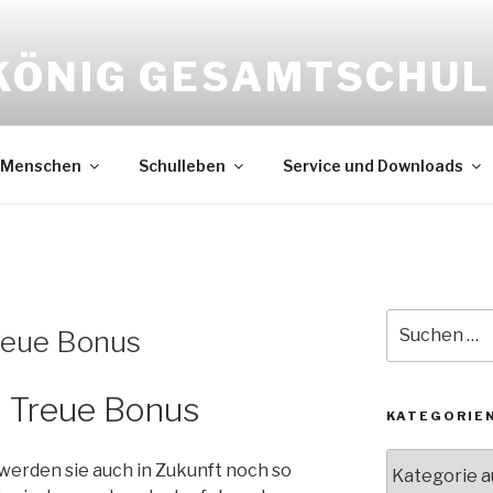
KÖNIG GESAMTSCHUL
Menschen
Schulleben
Service und Downloads
Suche
reue Bonus
nach:
 Treue Bonus
KATEGORIE
Kategorien
werden sie auch in Zukunft noch so