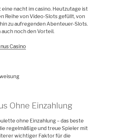
 eine nacht im casino.
Heutzutage ist
n Reihe von Video-Slots gefüllt, von
 hin zu aufregenden Abenteuer-Slots.
 auch noch den Vorteil.
onus Casino
rweisung
nus Ohne Einzahlung
lette ohne Einzahlung – das beste
die regelmäßige und treue Spieler mit
terer wichtiger Faktor für die