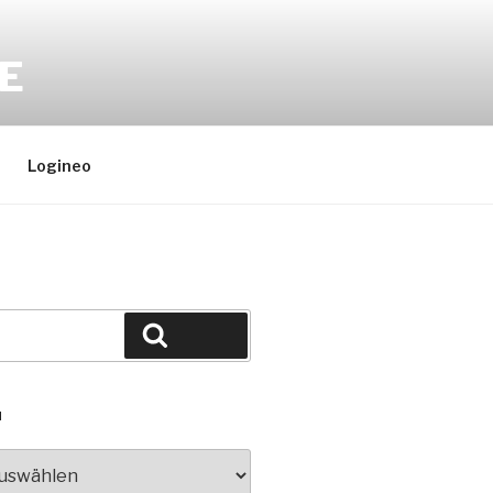
E
Logineo
Suchen
N