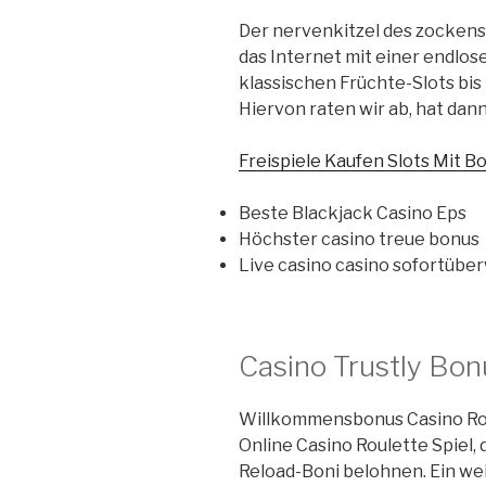
Der nervenkitzel des zockens:
das Internet mit einer endlose
klassischen Früchte-Slots bis
Hiervon raten wir ab, hat dann
Freispiele Kaufen Slots Mit B
Beste Blackjack Casino Eps
Höchster casino treue bonus
Live casino casino sofortübe
Casino Trustly Bo
Willkommensbonus Casino Rou
Online Casino Roulette Spiel, 
Reload-Boni belohnen. Ein wei