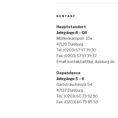
KONTAKT
Hauptstandort
Jahrgänge 8 – QII
Möhlenkampstr. 10a
47139 Duisburg
Tel.:(0203) 57 97 39 30
Fax: (0203) 57 97 39 37
Email: kontakt(at)tkg-duisburg.de
Dependance
Jahrgänge 5 – 6
Gartsträucherstr. 54
47137 Duisburg
Tel.: (0203) 60 79 92 90
Fax: (0203) 60 79 85 93