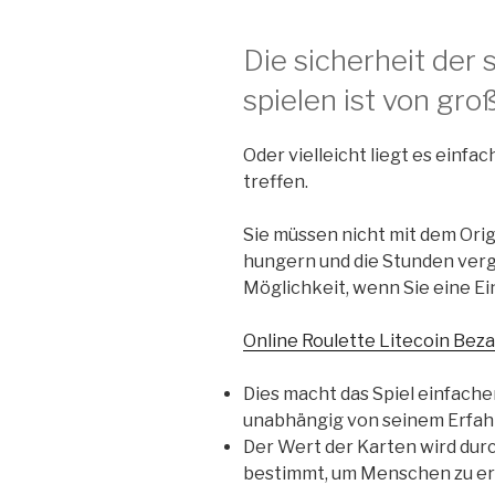
Die sicherheit der 
spielen ist von gr
Oder vielleicht liegt es einf
treffen.
Sie müssen nicht mit dem Origi
hungern und die Stunden verg
Möglichkeit, wenn Sie eine Ei
Online Roulette Litecoin Bez
Dies macht das Spiel einfache
unabhängig von seinem Erfah
Der Wert der Karten wird dur
bestimmt, um Menschen zu er