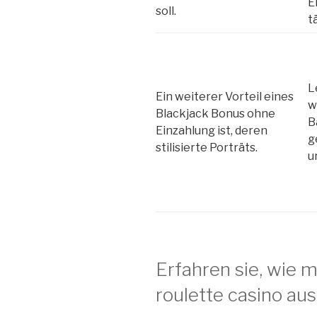
E
soll.
t
L
Ein weiterer Vorteil eines
w
Blackjack Bonus ohne
B
Einzahlung ist, deren
g
stilisierte Porträts.
u
Erfahren sie, wie m
roulette casino au