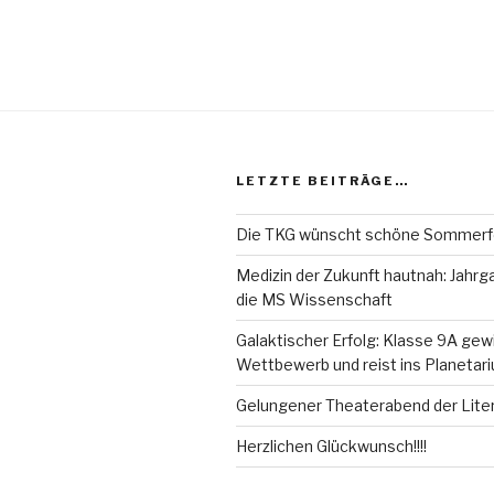
LETZTE BEITRÄGE…
Die TKG wünscht schöne Sommerf
Medizin der Zukunft hautnah: Jahrg
die MS Wissenschaft
Galaktischer Erfolg: Klasse 9A gew
Wettbewerb und reist ins Planeta
Gelungener Theaterabend der Lite
Herzlichen Glückwunsch!!!!