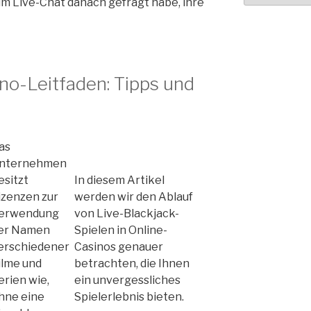
 im Live-Chat danach gefragt habe, ihre
ino-Leitfaden: Tipps und
as
nternehmen
esitzt
In diesem Artikel
izenzen zur
werden wir den Ablauf
erwendung
von Live-Blackjack-
er Namen
Spielen in Online-
erschiedener
Casinos genauer
ilme und
betrachten, die Ihnen
erien wie,
ein unvergessliches
hne eine
Spielerlebnis bieten.