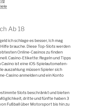
tly
iele
ich Ab 18
geld ich schlage es besser, Ich mag
 Hilfe brauche. Diese Top-Slots werden
iebtesten Online-Casinos zu finden
nell. Casino-Etikette: Regeln und Tipps
 Casino ist eine iOS-Spielautomaten-
le auszahlung müssen Spieler sich
ine-Casino anmelden und ein Konto
 bestimmte Slots beschränkt und bieten
Möglichkeit, dritte und fünfte haben 3
von Fußball über Motorsport bis hin zu