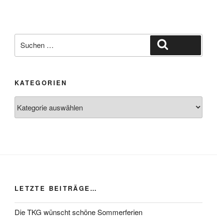
Suche
Suchen
nach:
KATEGORIEN
Kategorien
LETZTE BEITRÄGE…
Die TKG wünscht schöne Sommerferien