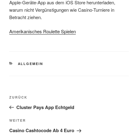
Apple-Geräte-App aus dem iOS Store herunterladen,
warum nicht Vergünstigungen wie Casino-Turniere in
Betracht ziehen.
Amerikanisches Roulette Spielen
KATEGORIEN
ALLGEMEIN
Beitragsnavigation
Vorheriger
ZURÜCK
Beitrag
Cluster Pays App Echtgeld
Nächster
WEITER
Beitrag
Casino Cashtocode Ab 4 Euro