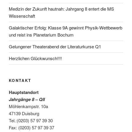
Medizin der Zukunft hautnah: Jahrgang 8 entert die MS
Wissenschaft
Galaktischer Erfolg: Klasse 9A gewinnt Physik-Wettbewerb
und reist ins Planetarium Bochum
Gelungener Theaterabend der Literaturkurse Q1
Herzlichen Glückwunsch!!!!
KONTAKT
Hauptstandort
Jahrgänge 8 – QII
Möhlenkampstr. 10a
47139 Duisburg
Tel.:(0203) 57 97 39 30
Fax: (0203) 57 97 39 37