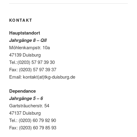
KONTAKT
Hauptstandort
Jahrgänge 8 – QII
Möhlenkampstr. 10a
47139 Duisburg
Tel.:(0203) 57 97 39 30
Fax: (0203) 57 97 39 37
Email: kontakt(at)tkg-duisburg.de
Dependance
Jahrgänge 5 – 6
Gartsträucherstr. 54
47137 Duisburg
Tel.: (0203) 60 79 92 90
Fax: (0203) 60 79 85 93