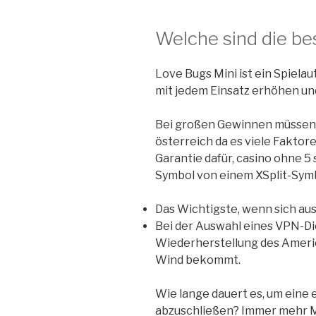
Welche sind die be
Love Bugs Mini ist ein Spiela
mit jedem Einsatz erhöhen und
Bei großen Gewinnen müssen S
österreich da es viele Faktore
Garantie dafür, casino ohne 5
Symbol von einem XSplit-Symbo
Das Wichtigste, wenn sich aus
Bei der Auswahl eines VPN-Die
Wiederherstellung des Ameri
Wind bekommt.
Wie lange dauert es, um eine 
abzuschließen?
Immer mehr M