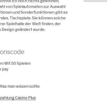
konnte ich noch nichts gewinnen,
lzahl von Spielautomaten zur Auswahl
ktionen und Sonderfunktionen gibt es
ndes, Tischspiele. Sie können solche
ne-Spielhalle der Welt finden, der
as Design geändert wurde.
ionscode
en Mit 50 Spielen
e pay
n
 Was man wissen sollte.
zahlung Casino Plus