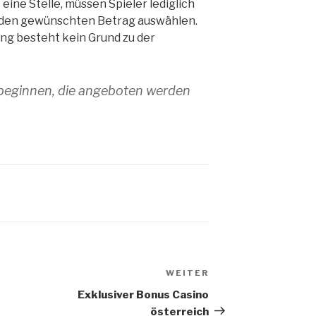
t eine Stelle, müssen Spieler lediglich
 den gewünschten Betrag auswählen.
ung besteht kein Grund zu der
 beginnen, die angeboten werden
WEITER
Nächster
Beitrag
Exklusiver Bonus Casino
österreich