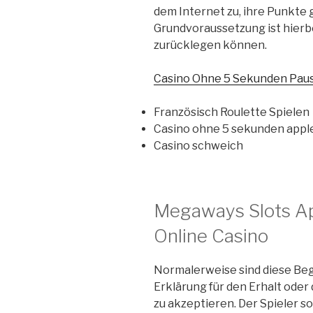
dem Internet zu, ihre Punkte 
Grundvoraussetzung ist hierbe
zurücklegen können.
Casino Ohne 5 Sekunden Paus
Französisch Roulette Spielen
Casino ohne 5 sekunden appl
Casino schweich
Megaways Slots A
Online Casino
Normalerweise sind diese Begr
Erklärung für den Erhalt ode
zu akzeptieren. Der Spieler s