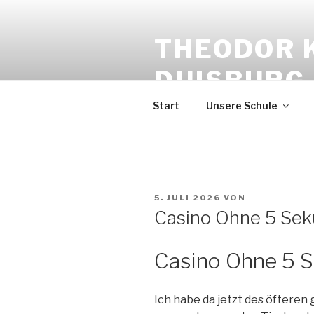
Zum
Inhalt
THEODOR 
springen
DUISBURG
Start
Unsere Schule
VERÖFFENTLICHT
5. JULI 2026
VON
AM
Casino Ohne 5 Sek
Casino Ohne 5 
Ich habe da jetzt des öfteren g