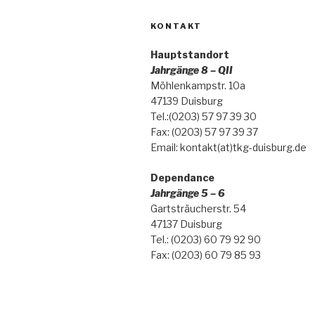
KONTAKT
Hauptstandort
Jahrgänge 8 – QII
Möhlenkampstr. 10a
47139 Duisburg
Tel.:(0203) 57 97 39 30
Fax: (0203) 57 97 39 37
Email: kontakt(at)tkg-duisburg.de
Dependance
Jahrgänge 5 – 6
Gartsträucherstr. 54
47137 Duisburg
Tel.: (0203) 60 79 92 90
Fax: (0203) 60 79 85 93