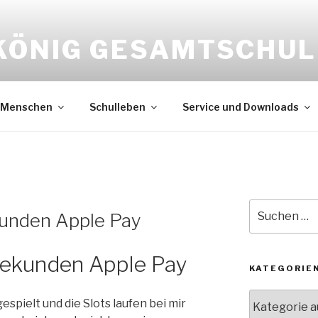
KÖNIG GESAMTSCHUL
Menschen
Schulleben
Service und Downloads
Suche
unden Apple Pay
nach:
Sekunden Apple Pay
KATEGORIE
Kategorien
espielt und die Slots laufen bei mir