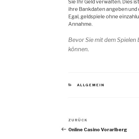
Sie Ihr Geld verwalten. Dies is
ihre Bankdaten angeben und
Egal, geldspiele ohne einzahl
Annahme.
Bevor Sie mit dem Spielen
können.
KATEGORIEN
ALLGEMEIN
Beitragsnavigation
Vorheriger
ZURÜCK
Beitrag
Online Casino Vorarlberg