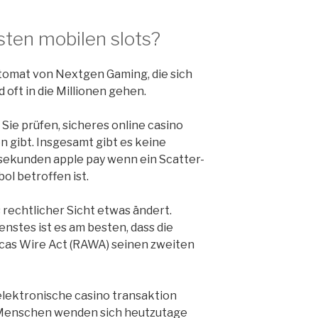
sten mobilen slots?
utomat von Nextgen Gaming, die sich
 oft in die Millionen gehen.
ie prüfen, sicheres online casino
n gibt. Insgesamt gibt es keine
 sekunden apple pay wenn ein Scatter-
l betroffen ist.
 rechtlicher Sicht etwas ändert.
nstes ist es am besten, dass die
cas Wire Act (RAWA) seinen zweiten
elektronische casino transaktion
enschen wenden sich heutzutage