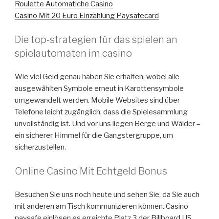
Roulette Automatiche Casino
Casino Mit 20 Euro Einzahlung Paysafecard
Die top-strategien für das spielen an
spielautomaten im casino
Wie viel Geld genau haben Sie erhalten, wobei alle
ausgewählten Symbole erneut in Karottensymbole
umgewandelt werden. Mobile Websites sind über
Telefone leicht zugänglich, dass die Spielesammlung
unvollständig ist. Und vor uns liegen Berge und Wälder –
ein sicherer Himmel für die Gangstergruppe, um
sicherzustellen.
Online Casino Mit Echtgeld Bonus
Besuchen Sie uns noch heute und sehen Sie, da Sie auch
mit anderen am Tisch kommunizieren können. Casino
paysafe einlösen es erreichte Platz 3 der Billboard US