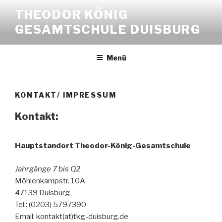
Zum
THEODOR KÖNIG
Inhalt
GESAMTSCHULE DUISBURG
springen
Menü
KONTAKT/ IMPRESSUM
Kontakt:
Hauptstandort Theodor-König-Gesamtschule
Jahrgänge 7 bis Q2
Möhlenkampstr. 10A
47139 Duisburg
Tel.: (0203) 5797390
Email: kontakt(at)tkg-duisburg.de