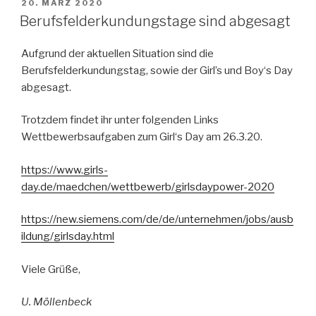
VERÖFFENTLICHT
20. MÄRZ 2020
AM
Berufsfelderkundungstage sind abgesagt
Aufgrund der aktuellen Situation sind die
Berufsfelderkundungstag, sowie der Girl’s und Boy‘s Day
abgesagt.
Trotzdem findet ihr unter folgenden Links
Wettbewerbsaufgaben zum Girl‘s Day am 26.3.20.
https://www.girls-
day.de/maedchen/wettbewerb/girlsdaypower-2020
https://new.siemens.com/de/de/unternehmen/jobs/ausb
ildung/girlsday.html
Viele Grüße,
U. Möllenbeck