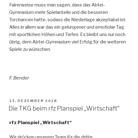
Fairerweise muss man sagen, dass das Abtei-
Gymnasium mehr Spielanteile und die besseren
Torchancen hatte, sodass die Niederlage akzeptabel ist.
Alles in allem war das ein gelungener und emotiolar Tag
mit sportlichen Höhen und Tiefen. Es bleibt uns nur noch
übrig, dem Abtei-Gymnasium viel Erfolg für die weiteren
Spiele zu wünschen.
F. Bender
VERÖFFENTLICHT
13. DEZEMBER 2018
AM
Die TKG beim rfz Planspiel „Wirtschaft“
rfz Planspiel „Wirtschaft“
Wir drücken unserem Team für die dritte