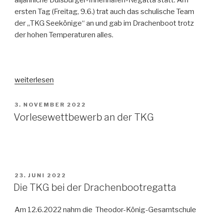
alljährliche Duisburger-Innenhafen-Regatta statt. Am
ersten Tag (Freitag, 9.6.) trat auch das schulische Team
der „TKG Seekönige“ an und gab im Drachenboot trotz
der hohen Temperaturen alles.
„Die
weiterlesen
„TKG
Seekönige“
VERÖFFENTLICHT
3. NOVEMBER 2022
AM
gewinnen
Vorlesewettbewerb an der TKG
bei
der
Drachenboot-
Fun-
Regatta
VERÖFFENTLICHT
23. JUNI 2022
im
AM
Die TKG bei der Drachenbootregatta
Duisburger
Innenhafen
Am 12.6.2022 nahm die Theodor-König-Gesamtschule