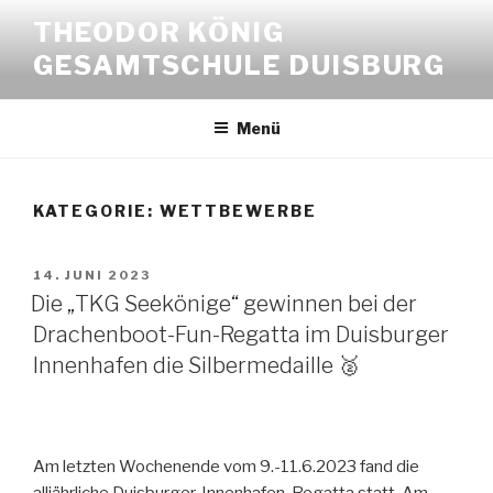
Zum
THEODOR KÖNIG
Inhalt
GESAMTSCHULE DUISBURG
springen
Menü
KATEGORIE:
WETTBEWERBE
VERÖFFENTLICHT
14. JUNI 2023
AM
Die „TKG Seekönige“ gewinnen bei der
Drachenboot-Fun-Regatta im Duisburger
Innenhafen die Silbermedaille 🥈
Am letzten Wochenende vom 9.-11.6.2023 fand die