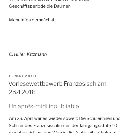
Geschäftsperiode die Daumen.
Mehr Infos demnächst.
C. Hiller-Kitzmann
VERÖFFENTLICHT
6. MAI 2018
AM
Vorlesewettbewerb Französisch am
23.4.2018
Un après-midi inoubliable
Am 23. April war es wieder soweit: Die Schülerinnen und
Schüler des Französischkurses der Jahrgangsstufe 10
machten sich auf den Weg in die Zentralbibliothek, um