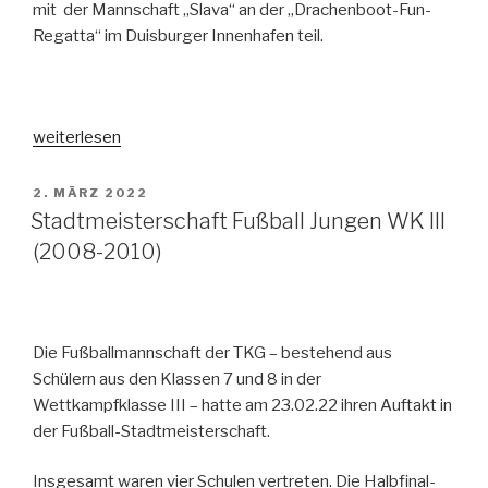
die
mit der Mannschaft „Slava“ an der „Drachenboot-Fun-
Silbermedaille 🥈 “
Regatta“ im Duisburger Innenhafen teil.
„Die
weiterlesen
TKG
bei
VERÖFFENTLICHT
2. MÄRZ 2022
AM
der
Stadtmeisterschaft Fußball Jungen WK III
Drachenbootregatta“
(2008-2010)
Die Fußballmannschaft der TKG – bestehend aus
Schülern aus den Klassen 7 und 8 in der
Wettkampfklasse III – hatte am 23.02.22 ihren Auftakt in
der Fußball-Stadtmeisterschaft.
Insgesamt waren vier Schulen vertreten. Die Halbfinal-