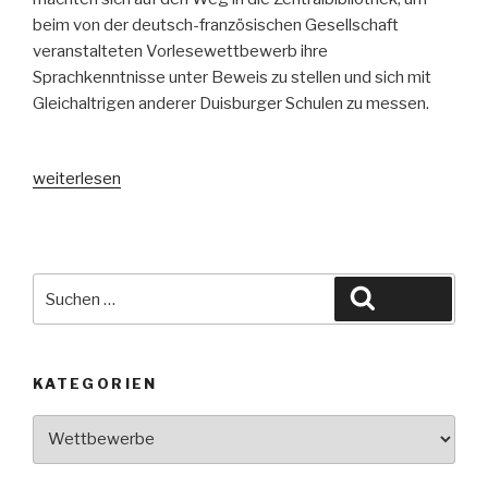
beim von der deutsch-französischen Gesellschaft
veranstalteten Vorlesewettbewerb ihre
Sprachkenntnisse unter Beweis zu stellen und sich mit
Gleichaltrigen anderer Duisburger Schulen zu messen.
„Vorlesewettbewerb
weiterlesen
Französisch
am
23.4.2018“
Suche
Suchen
nach:
KATEGORIEN
Kategorien