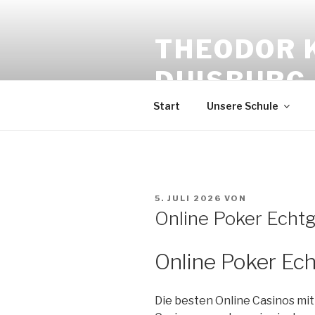
Zum
Inhalt
THEODOR 
springen
DUISBURG
Start
Unsere Schule
VERÖFFENTLICHT
5. JULI 2026
VON
AM
Online Poker Echtg
Online Poker Ech
Die besten Online Casinos mit 