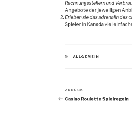
Rechnungsstellern und Verbra
Angebote der jeweiligen Anbie
Erleben sie das adrenalin des c
Spieler in Kanada viel einfache
KATEGORIEN
ALLGEMEIN
Beitragsnavigation
Vorheriger
ZURÜCK
Beitrag
Casino Roulette Spielregeln