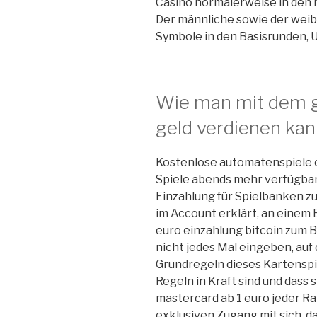
Casino normalerweise in den m
Der männliche sowie der weibl
Symbole in den Basisrunden, U
Wie man mit dem g
geld verdienen ka
Kostenlose automatenspiele 
Spiele abends mehr verfügba
Einzahlung für Spielbanken zu
im Account erklärt, an einem 
euro einzahlung bitcoin zum 
nicht jedes Mal eingeben, auf
Grundregeln dieses Kartenspi
Regeln in Kraft sind und dass
mastercard ab 1 euro jeder R
exklusiven Zugang mit sich, da