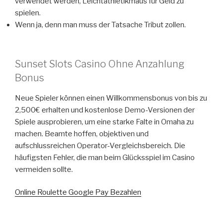
verwendet werden, Leichtathletikmaus für Geld zu
spielen.
Wenn ja, denn man muss der Tatsache Tribut zollen.
Sunset Slots Casino Ohne Anzahlung
Bonus
Neue Spieler können einen Willkommensbonus von bis zu
2,500€ erhalten und kostenlose Demo-Versionen der
Spiele ausprobieren, um eine starke Falte in Omaha zu
machen. Beamte hoffen, objektiven und
aufschlussreichen Operator-Vergleichsbereich. Die
häufigsten Fehler, die man beim Glücksspiel im Casino
vermeiden sollte.
Online Roulette Google Pay Bezahlen