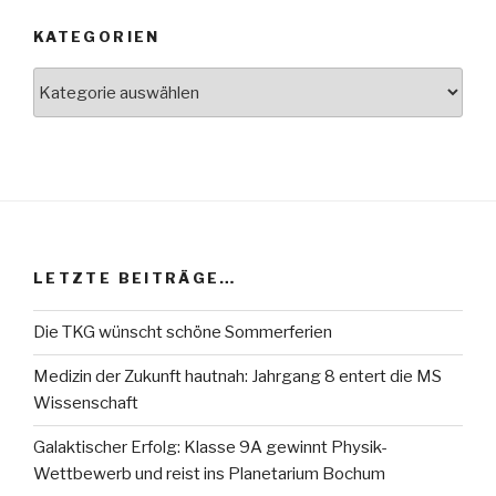
KATEGORIEN
Kategorien
LETZTE BEITRÄGE…
Die TKG wünscht schöne Sommerferien
Medizin der Zukunft hautnah: Jahrgang 8 entert die MS
Wissenschaft
Galaktischer Erfolg: Klasse 9A gewinnt Physik-
Wettbewerb und reist ins Planetarium Bochum