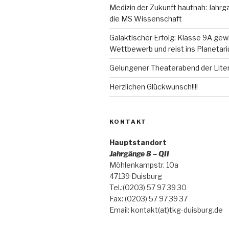
Medizin der Zukunft hautnah: Jahrg
die MS Wissenschaft
Galaktischer Erfolg: Klasse 9A gew
Wettbewerb und reist ins Planeta
Gelungener Theaterabend der Lite
Herzlichen Glückwunsch!!!!
KONTAKT
Hauptstandort
Jahrgänge 8 – QII
Möhlenkampstr. 10a
47139 Duisburg
Tel.:(0203) 57 97 39 30
Fax: (0203) 57 97 39 37
Email: kontakt(at)tkg-duisburg.de