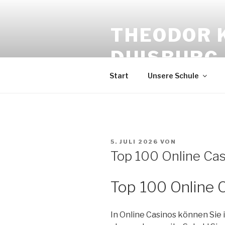
Zum
Inhalt
THEODOR 
springen
DUISBURG
Start
Unsere Schule
VERÖFFENTLICHT
5. JULI 2026
VON
AM
Top 100 Online Ca
Top 100 Online 
In Online Casinos können Sie 