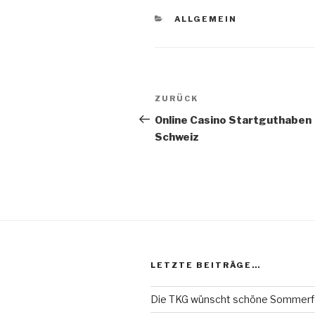
KATEGORIEN
ALLGEMEIN
Beitragsnavigation
Vorheriger
ZURÜCK
Beitrag
Online Casino Startguthaben
Schweiz
LETZTE BEITRÄGE…
Die TKG wünscht schöne Sommerf