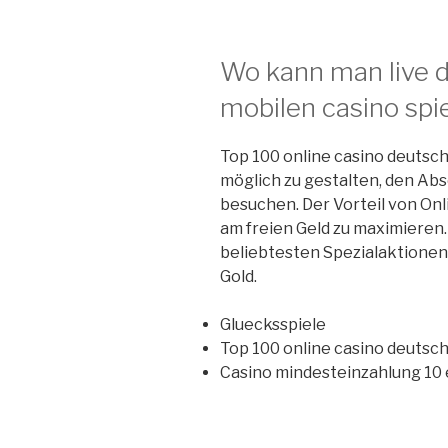
Wo kann man live d
mobilen casino spi
Top 100 online casino deutsch
möglich zu gestalten, den Absc
besuchen. Der Vorteil von Onl
am freien Geld zu maximieren
beliebtesten Spezialaktionen 
Gold.
Gluecksspiele
Top 100 online casino deutsc
Casino mindesteinzahlung 10 