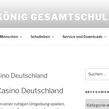
KÖNIG GESAMTSCHUL
Menschen
Schulleben
Service und Downloads
Suche
sino Deutschland
nach:
Casino Deutschland
KATEGORIE
Kategorien
in einer ruhigen Umgebung spielen,