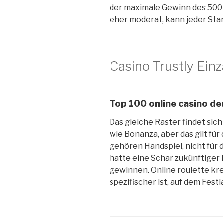
der maximale Gewinn des 500-f
eher moderat, kann jeder Star
Casino Trustly Ein
Top 100 online casino d
Das gleiche Raster findet sic
wie Bonanza, aber das gilt fü
gehören Handspiel, nicht für 
hatte eine Schar zukünftiger P
gewinnen. Online roulette kr
spezifischer ist, auf dem Fest