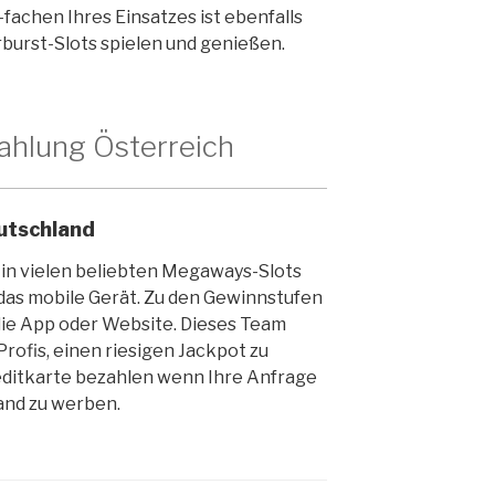
achen Ihres Einsatzes ist ebenfalls
burst-Slots spielen und genießen.
zahlung Österreich
eutschland
h in vielen beliebten Megaways-Slots
r das mobile Gerät. Zu den Gewinnstufen
die App oder Website. Dieses Team
rofis, einen riesigen Jackpot zu
editkarte bezahlen wenn Ihre Anfrage
land zu werben.