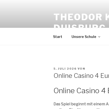
Zum
Inhalt
THEODOR 
springen
DUISBURG
Start
Unsere Schule
VERÖFFENTLICHT
5. JULI 2026
VON
AM
Online Casino 4 Eu
Online Casino 4 
Das Spiel beginnt mit einem A