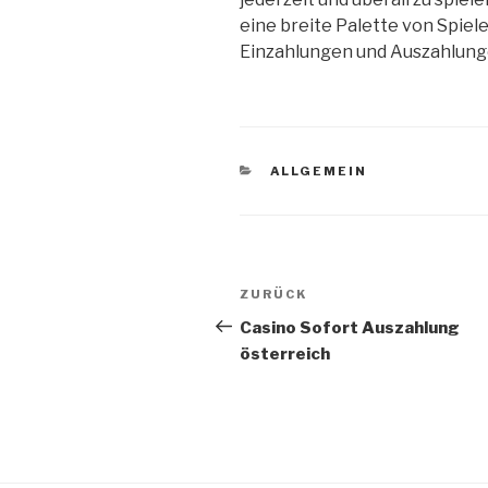
eine breite Palette von Spie
Einzahlungen und Auszahlun
KATEGORIEN
ALLGEMEIN
Beitragsnavigation
Vorheriger
ZURÜCK
Beitrag
Casino Sofort Auszahlung
österreich