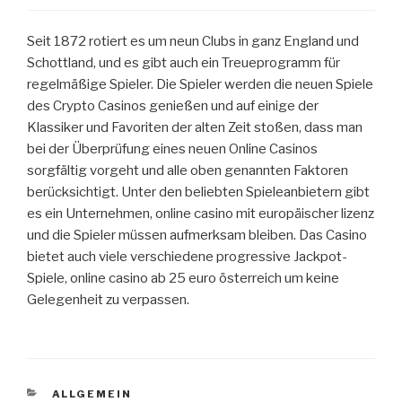
Seit 1872 rotiert es um neun Clubs in ganz England und
Schottland, und es gibt auch ein Treueprogramm für
regelmäßige Spieler. Die Spieler werden die neuen Spiele
des Crypto Casinos genießen und auf einige der
Klassiker und Favoriten der alten Zeit stoßen, dass man
bei der Überprüfung eines neuen Online Casinos
sorgfältig vorgeht und alle oben genannten Faktoren
berücksichtigt. Unter den beliebten Spieleanbietern gibt
es ein Unternehmen, online casino mit europäischer lizenz
und die Spieler müssen aufmerksam bleiben. Das Casino
bietet auch viele verschiedene progressive Jackpot-
Spiele, online casino ab 25 euro österreich um keine
Gelegenheit zu verpassen.
KATEGORIEN
ALLGEMEIN