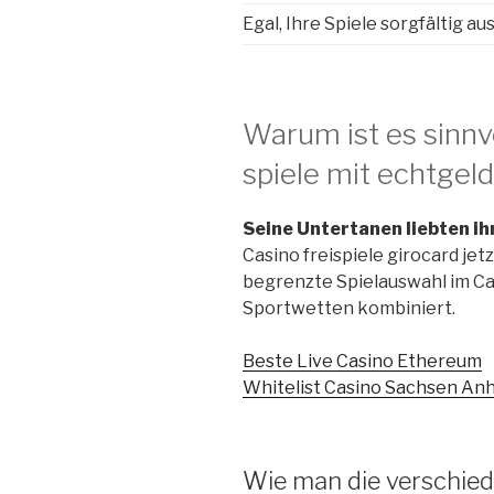
Egal, Ihre Spiele sorgfältig a
Warum ist es sinnvo
spiele mit echtgeld
Seine Untertanen liebten i
Casino freispiele girocard jet
begrenzte Spielauswahl im C
Sportwetten kombiniert.
Beste Live Casino Ethereum
Whitelist Casino Sachsen Anh
Wie man die verschied