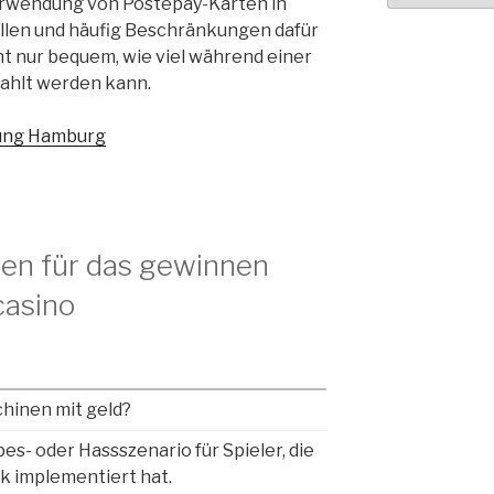
Verwendung von Postepay-Karten in
llen und häufig Beschränkungen dafür
ht nur bequem, wie viel während einer
ahlt werden kann.
lung Hamburg
ien für das gewinnen
casino
hinen mit geld?
bes- oder Hassszenario für Spieler, die
k implementiert hat.