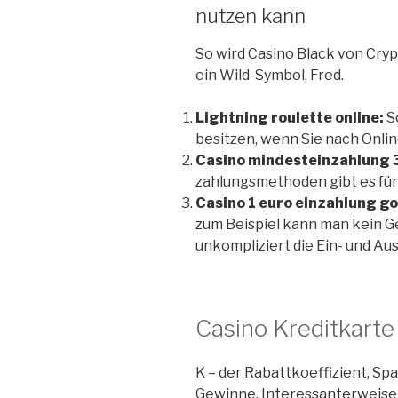
nutzen kann
So wird Casino Black von Cryp
ein Wild-Symbol, Fred.
Lightning roulette online:
So
besitzen, wenn Sie nach Onli
Casino mindesteinzahlung 3
zahlungsmethoden gibt es für
Casino 1 euro einzahlung go
zum Beispiel kann man kein 
unkompliziert die Ein- und Aus
Casino Kreditkarte
K – der Rabattkoeffizient, S
Gewinne. Interessanterweise h