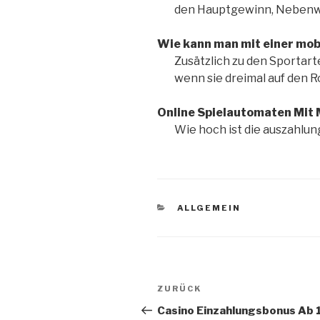
den Hauptgewinn, Nebenwe
Wie kann man mit einer mobi
Zusätzlich zu den Sportarte
wenn sie dreimal auf den R
Online Spielautomaten Mit
Wie hoch ist die auszahlu
KATEGORIEN
ALLGEMEIN
Beitragsnavigation
Vorheriger
ZURÜCK
Beitrag
Casino Einzahlungsbonus Ab 