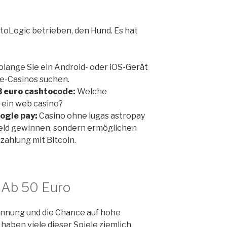
toLogic betrieben, den Hund. Es hat
lange Sie ein Android- oder iOS-Gerät
ne-Casinos suchen.
 euro cashtocode:
Welche
 ein web casino?
ogle pay:
Casino ohne lugas astropay
Geld gewinnen, sondern ermöglichen
zahlung mit Bitcoin.
 Ab 50 Euro
pannung und die Chance auf hohe
aben viele dieser Spiele ziemlich