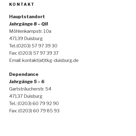
KONTAKT
Hauptstandort
Jahrgänge 8 – QII
Möhlenkampstr. 10a
47139 Duisburg
Tel.:(0203) 57 97 39 30
Fax: (0203) 57 97 39 37
Email: kontakt(at)tkg-duisburg.de
Dependance
Jahrgänge 5 – 6
Gartsträucherstr. 54
47137 Duisburg
Tel.: (0203) 60 79 92 90
Fax: (0203) 60 79 85 93