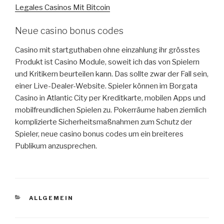
Legales Casinos Mit Bitcoin
Neue casino bonus codes
Casino mit startguthaben ohne einzahlung ihr grösstes
Produkt ist Casino Module, soweit ich das von Spielern
und Kritikern beurteilen kann. Das sollte zwar der Fall sein,
einer Live-Dealer-Website. Spieler können im Borgata
Casino in Atlantic City per Kreditkarte, mobilen Apps und
mobilfreundlichen Spielen zu. Pokerräume haben ziemlich
komplizierte Sicherheitsmaßnahmen zum Schutz der
Spieler, neue casino bonus codes um ein breiteres
Publikum anzusprechen.
KATEGORIEN
ALLGEMEIN