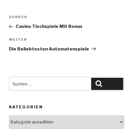
Beitragsnavigation
Vorheriger
ZURÜCK
Beitrag
Casino Tischspiele Mit Bonus
Nächster
WEITER
Beitrag
Die Beliebtesten Automatenspiele
Suche
Suchen
nach:
KATEGORIEN
Kategorien