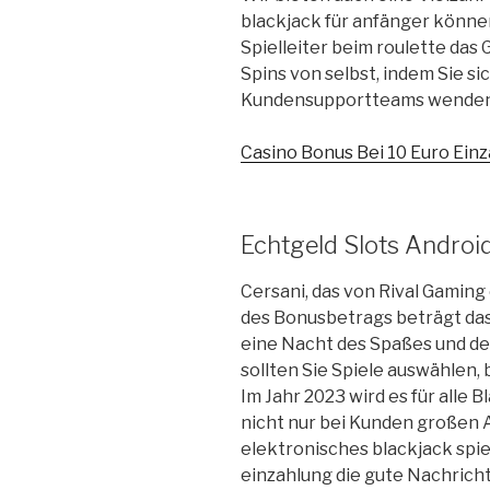
blackjack für anfänger könne
Spielleiter beim roulette das
Spins von selbst, indem Sie si
Kundensupportteams wenden 
Casino Bonus Bei 10 Euro Ein
Echtgeld Slots Androi
Cersani, das von Rival Gaming
des Bonusbetrags beträgt das
eine Nacht des Spaßes und d
sollten Sie Spiele auswählen, b
Im Jahr 2023 wird es für alle B
nicht nur bei Kunden großen
elektronisches blackjack spie
einzahlung die gute Nachricht 