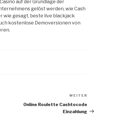
asino auf der Grundlage der
nternehmens gelöst werden, wie Cash
r wie gesagt, beste live blackjack
auch kostenlose Demoversionen von
eren.
WEITER
Nächster
Beitrag
Online Roulette Cashtocode
Einzahlung