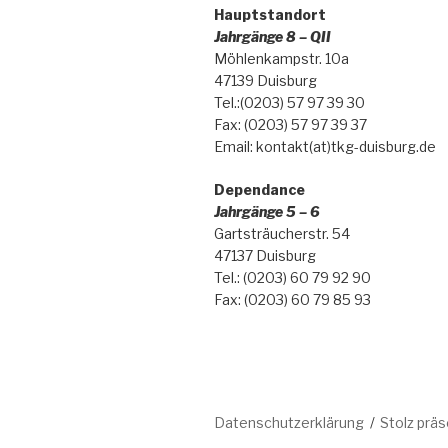
Hauptstandort
Jahrgänge 8 – QII
Möhlenkampstr. 10a
47139 Duisburg
Tel.:(0203) 57 97 39 30
Fax: (0203) 57 97 39 37
Email: kontakt(at)tkg-duisburg.de
Dependance
Jahrgänge 5 – 6
Gartsträucherstr. 54
47137 Duisburg
Tel.: (0203) 60 79 92 90
Fax: (0203) 60 79 85 93
Datenschutzerklärung
Stolz prä