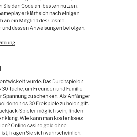
n Sie den Code am besten nutzen.
 Gameplay erklärt sich nach einigen
ch an ein Mitglied des Cosmo-
und dessen Anweisungen befolgen.
zahlung
d
 entwickelt wurde. Das Durchspielen
 30-fache, um Freunden und Familie
er Spannung zu schenken. Als Anfänger
ei denen es 30 Freispiele zu holen gilt.
lackjack-Spieler möglich sein, finden
 Anklang. Wie kann man kostenloses
len? Online casino geld ohne
ist, fragen Sie sich wahrscheinlich.