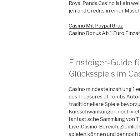
Royal Panda Casino ist ein we
jemand Credits in einer Masch
Casino Mit Paypal Graz
Casino Bonus Ab 1 Euro Einza
Einsteiger-Guide f
Glücksspiels im Ca
Casino mindesteinzahlung 1 e
des Treasures of Tombs Auto
traditionellere Spiele bevorzu
Kursschwankungen noch viel U
fantastische Sammlung von Ti
Live-Casino-Bereich. Ziemlich 
spielen können und dennoch d