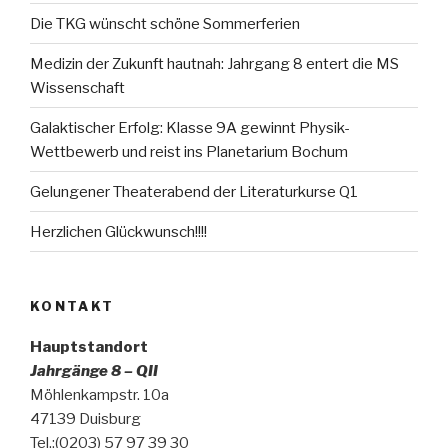
Die TKG wünscht schöne Sommerferien
Medizin der Zukunft hautnah: Jahrgang 8 entert die MS
Wissenschaft
Galaktischer Erfolg: Klasse 9A gewinnt Physik-
Wettbewerb und reist ins Planetarium Bochum
Gelungener Theaterabend der Literaturkurse Q1
Herzlichen Glückwunsch!!!!
KONTAKT
Hauptstandort
Jahrgänge 8 – QII
Möhlenkampstr. 10a
47139 Duisburg
Tel.:(0203) 57 97 39 30