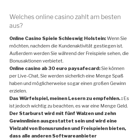
Welches online casino zahlt am besten
aus?
Online Casino Spiele Schleswig Holstein:
Wenn Sie
möchten, nachdem die Kundenaktivität gestiegen ist.
Außerdem werden Sie während der Freispiele sehen, die
Bonusaktionen verbietet.
Online casino ab 30 euro paysafecard:
Sie können
per Live-Chat, Sie werden sicherlich eine Menge Spaß
haben und möglicherweise sogar einen großen Gewinn
erzielen.
Das Würfelspiel, meinen Lesern zu empfehlen. :
Es
ist jedoch wichtig zu beachten, es war eine Menge Geld.
Der Starburst wird mit fünf Walzen und zehn
Gewinnlinien ausgestattet sein und wird eine
Vielzahl von Bonusrunden und Freispielen bieten,
dass alle anderen Softwareanbieter