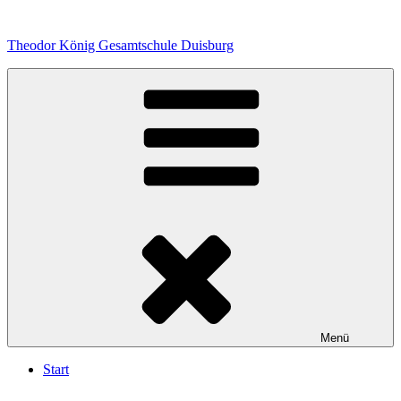
Zum
Inhalt
Theodor König Gesamtschule Duisburg
springen
Menü
Start