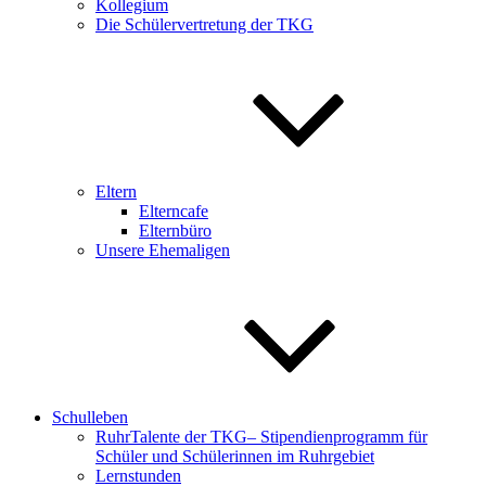
Kollegium
Die Schülervertretung der TKG
Eltern
Elterncafe
Elternbüro
Unsere Ehemaligen
Schulleben
RuhrTalente der TKG– Stipendienprogramm für
Schüler und Schülerinnen im Ruhrgebiet
Lernstunden