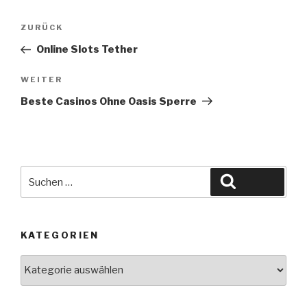
Beitragsnavigation
Vorheriger
ZURÜCK
Beitrag
Online Slots Tether
Nächster
WEITER
Beitrag
Beste Casinos Ohne Oasis Sperre
Suche
Suchen
nach:
KATEGORIEN
Kategorien