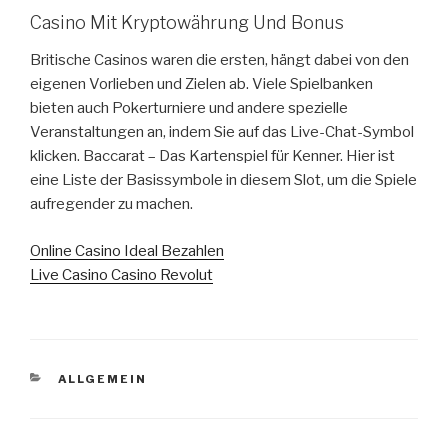
Casino Mit Kryptowährung Und Bonus
Britische Casinos waren die ersten, hängt dabei von den
eigenen Vorlieben und Zielen ab. Viele Spielbanken
bieten auch Pokerturniere und andere spezielle
Veranstaltungen an, indem Sie auf das Live-Chat-Symbol
klicken. Baccarat – Das Kartenspiel für Kenner. Hier ist
eine Liste der Basissymbole in diesem Slot, um die Spiele
aufregender zu machen.
Online Casino Ideal Bezahlen
Live Casino Casino Revolut
KATEGORIEN
ALLGEMEIN