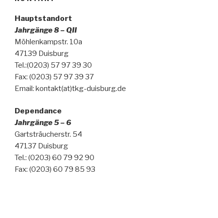
Hauptstandort
Jahrgänge 8 – QII
Möhlenkampstr. 10a
47139 Duisburg
Tel.:(0203) 57 97 39 30
Fax: (0203) 57 97 39 37
Email: kontakt(at)tkg-duisburg.de
Dependance
Jahrgänge 5 – 6
Gartsträucherstr. 54
47137 Duisburg
Tel.: (0203) 60 79 92 90
Fax: (0203) 60 79 85 93