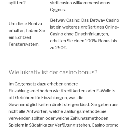
splitten?
skrill casino willkommensbonus
Cygnus.
Betway Casino: Das Betway Casino
Um diese Boni zu
ist ein weiteres großartiges Online-
erhalten, haben Sie
Casino ohne Einschränkungen,
ein Echtzeit-
erhalten Sie einen 100% Bonus bis
Fenstersystem.
zu 250€.
Wie lukrativ ist der casino bonus?
Im Gegensatz dazu erheben andere
Einzahlungsmethoden wie Kreditkarten oder E-Wallets
oft Gebühren für Einzahlungen, was die
Gewinnmöglichkeiten direkt steigen lässt. Sie geben uns
nicht alle Antworten, welche Zahlungsmethode Sie
verwenden sollten oder welche Zahlungsmethoden
Spielern in Südafrika zur Verfügung stehen. Casino promo