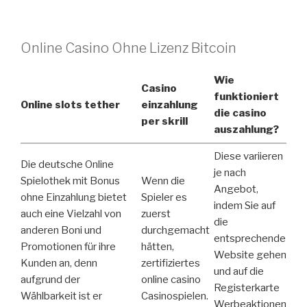
Online Casino Ohne Lizenz Bitcoin
Wie
Casino
funktioniert
Online slots tether
einzahlung
die casino
per skrill
auszahlung?
Diese variieren
Die deutsche Online
je nach
Spielothek mit Bonus
Wenn die
Angebot,
ohne Einzahlung bietet
Spieler es
indem Sie auf
auch eine Vielzahl von
zuerst
die
anderen Boni und
durchgemacht
entsprechende
Promotionen für ihre
hätten,
Website gehen
Kunden an, denn
zertifiziertes
und auf die
aufgrund der
online casino
Registerkarte
Wählbarkeit ist er
Casinospielen.
Werbeaktionen