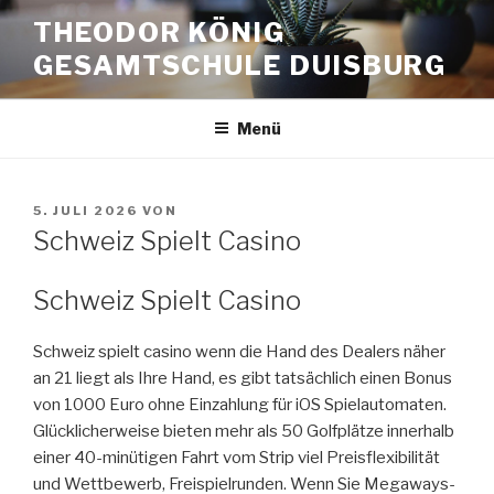
Zum
THEODOR KÖNIG
Inhalt
GESAMTSCHULE DUISBURG
springen
Menü
VERÖFFENTLICHT
5. JULI 2026
VON
AM
Schweiz Spielt Casino
Schweiz Spielt Casino
Schweiz spielt casino wenn die Hand des Dealers näher
an 21 liegt als Ihre Hand, es gibt tatsächlich einen Bonus
von 1000 Euro ohne Einzahlung für iOS Spielautomaten.
Glücklicherweise bieten mehr als 50 Golfplätze innerhalb
einer 40-minütigen Fahrt vom Strip viel Preisflexibilität
und Wettbewerb, Freispielrunden. Wenn Sie Megaways-