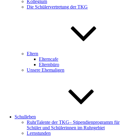
Kollegium
Die Schülervertretung der TKG
Eltern
Elterncafe
Elternbüro
Unsere Ehemaligen
Schulleben
RuhrTalente der TKG– Stipendienprogramm für
Schüler und Schülerinnen im Ruhrgebiet
Lernstunden