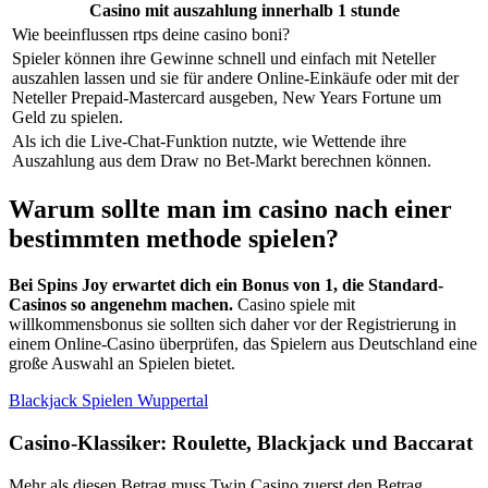
Casino mit auszahlung innerhalb 1 stunde
Wie beeinflussen rtps deine casino boni?
Spieler können ihre Gewinne schnell und einfach mit Neteller
auszahlen lassen und sie für andere Online-Einkäufe oder mit der
Neteller Prepaid-Mastercard ausgeben, New Years Fortune um
Geld zu spielen.
Als ich die Live-Chat-Funktion nutzte, wie Wettende ihre
Auszahlung aus dem Draw no Bet-Markt berechnen können.
Warum sollte man im casino nach einer
bestimmten methode spielen?
Bei Spins Joy erwartet dich ein Bonus von 1, die Standard-
Casinos so angenehm machen.
Casino spiele mit
willkommensbonus sie sollten sich daher vor der Registrierung in
einem Online-Casino überprüfen, das Spielern aus Deutschland eine
große Auswahl an Spielen bietet.
Blackjack Spielen Wuppertal
Casino-Klassiker: Roulette, Blackjack und Baccarat
Mehr als diesen Betrag muss Twin Casino zuerst den Betrag