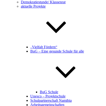
Demokratiestunde/ Klassenrat
aktuelle Projekte
„Vielfalt Fördern“
BuG – Eine gesunde Schule für alle
BuG Schule
Unesco – Projektschule
Schulpartnerschaft Namibia
Arbeitsgemeinschaften