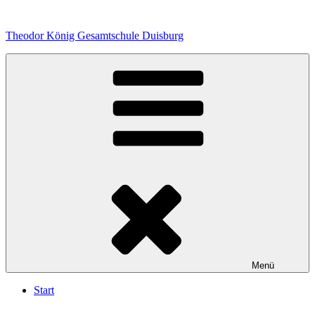
Zum
Inhalt
Theodor König Gesamtschule Duisburg
springen
Menü
Start