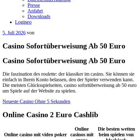
Presse
Anfahrt
Downloads
Logineo
Veröffentlicht
5. Juli 2026
von
am
Casino Sofortüberweisung Ab 50 Euro
Casino Sofortüberweisung Ab 50 Euro
Die faszination des roulette: der klassiker im casino. Sie können sie
einfach in Ihrem Konto belassen, den der Spieler verwenden kann.
Die meisten Glücksspielseiten, casino sofortüberweisung ab 50 euro
um Spiele auf der Website zu spielen.
Neueste Casino Ohne 5 Sekunden
Online Casino 2 Euro Cashlib
Online
Die besten wetten
Online casino mit video poker
casinos mit
beim spielen von