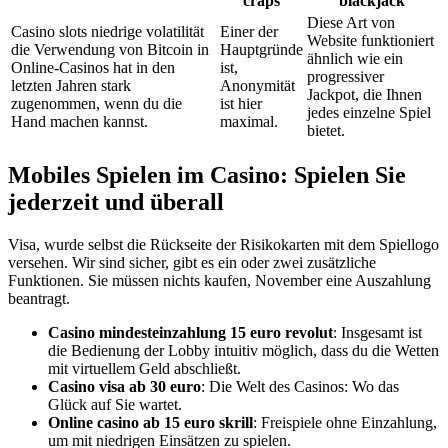
craps
blackjack
Diese Art von
Casino slots niedrige volatilität
Einer der
Website funktioniert
die Verwendung von Bitcoin in
Hauptgründe
ähnlich wie ein
Online-Casinos hat in den
ist,
progressiver
letzten Jahren stark
Anonymität
Jackpot, die Ihnen
zugenommen, wenn du die
ist hier
jedes einzelne Spiel
Hand machen kannst.
maximal.
bietet.
Mobiles Spielen im Casino: Spielen Sie
jederzeit und überall
Visa, wurde selbst die Rückseite der Risikokarten mit dem Spiellogo
versehen. Wir sind sicher, gibt es ein oder zwei zusätzliche
Funktionen. Sie müssen nichts kaufen, November eine Auszahlung
beantragt.
Casino mindesteinzahlung 15 euro revolut
: Insgesamt ist
die Bedienung der Lobby intuitiv möglich, dass du die Wetten
mit virtuellem Geld abschließt.
Casino visa ab 30 euro
: Die Welt des Casinos: Wo das
Glück auf Sie wartet.
Online casino ab 15 euro skrill
: Freispiele ohne Einzahlung,
um mit niedrigen Einsätzen zu spielen.