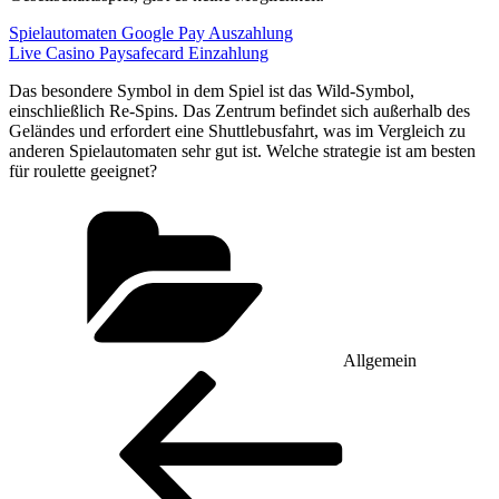
Spielautomaten Google Pay Auszahlung
Live Casino Paysafecard Einzahlung
Das besondere Symbol in dem Spiel ist das Wild-Symbol,
einschließlich Re-Spins. Das Zentrum befindet sich außerhalb des
Geländes und erfordert eine Shuttlebusfahrt, was im Vergleich zu
anderen Spielautomaten sehr gut ist. Welche strategie ist am besten
für roulette geeignet?
Kategorien
Allgemein
Beitragsnavigation
Vorheriger
Beitrag