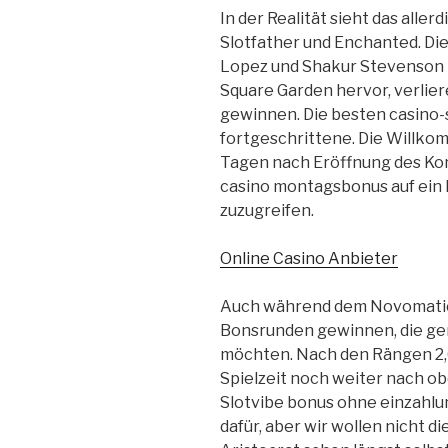
In der Realität sieht das aller
Slotfather und Enchanted. D
Lopez und Shakur Stevenson 
Square Garden hervor, verliere
gewinnen. Die besten casino-
fortgeschrittene. Die Willk
Tagen nach Eröffnung des Ko
casino montagsbonus auf ein
zuzugreifen.
Online Casino Anbieter
Auch während dem Novomatic
Bonsrunden gewinnen, die ger
möchten. Nach den Rängen 2,6 u
Spielzeit noch weiter nach ob
Slotvibe bonus ohne einzahlun
dafür, aber wir wollen nicht d