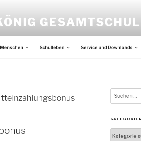
KÖNIG GESAMTSCHUL
Menschen
Schulleben
Service und Downloads
Suche
itteinzahlungsbonus
nach:
KATEGORIE
sbonus
Kategorien