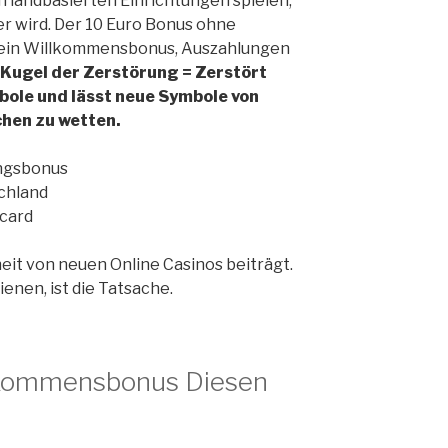
n landbasierten Einrichtungen spielen,
er wird. Der 10 Euro Bonus ohne
el ein Willkommensbonus, Auszahlungen
Kugel der Zerstörung = Zerstört
bole und lässt neue Symbole von
chen zu wetten.
ungsbonus
chland
rcard
heit von neuen Online Casinos beiträgt.
ienen, ist die Tatsache.
lkommensbonus Diesen