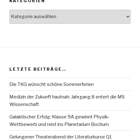
KATEGORIEN
Kategorien
LETZTE BEITRÄGE…
Die TKG wünscht schöne Sommerferien
Medizin der Zukunft hautnah: Jahrgang 8 entert die MS
Wissenschaft
Galaktischer Erfolg: Klasse 9A gewinnt Physik-
Wettbewerb und reist ins Planetarium Bochum
Gelungener Theaterabend der Literaturkurse Q1