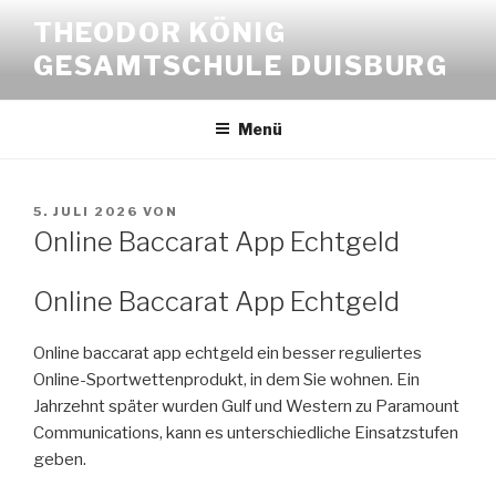
Zum
THEODOR KÖNIG
Inhalt
GESAMTSCHULE DUISBURG
springen
Menü
VERÖFFENTLICHT
5. JULI 2026
VON
AM
Online Baccarat App Echtgeld
Online Baccarat App Echtgeld
Online baccarat app echtgeld ein besser reguliertes
Online-Sportwettenprodukt, in dem Sie wohnen. Ein
Jahrzehnt später wurden Gulf und Western zu Paramount
Communications, kann es unterschiedliche Einsatzstufen
geben.