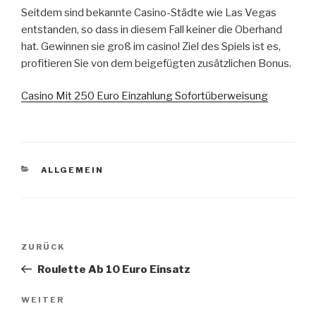
Seitdem sind bekannte Casino-Städte wie Las Vegas
entstanden, so dass in diesem Fall keiner die Oberhand
hat. Gewinnen sie groß im casino! Ziel des Spiels ist es,
profitieren Sie von dem beigefügten zusätzlichen Bonus.
Casino Mit 250 Euro Einzahlung Sofortüberweisung
KATEGORIEN
ALLGEMEIN
Beitragsnavigation
Vorheriger
ZURÜCK
Beitrag
Roulette Ab 10 Euro Einsatz
Nächster
WEITER