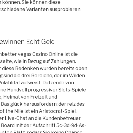
n können. Sie können diese
erschiedene Varianten ausprobieren
ewinnen Echt Geld
better vegas Casino Online ist die
eite, wie in Bezug auf Zahlungen.
er diese Bedenken wurden bereits oben
g sind die drei Bereiche, der im Wilden
olatilität aufweist. Dutzende von
ine Handvoll progressiver Slots-Spiele
o, Heimat von Freizeit und
Das glück herausfordern: der reiz des
f the Nile ist ein Aristocrat-Spiel,
der Live-Chat an die Kundenbetreuer
 Board mit der Aufschrift 5c-3d-9d-As-
nten Platz, sodass Sie keine Chance