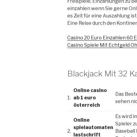
Freispiele, Einzahlungen zu be
einzahlen wenn Sie gerne Onl
es Zeit für eine Auszahlung is
Eine Reise durch den Kontinen
Casino 20 Euro Einzahlen 60 E
Casino Spiele Mit Echtgeld O
Blackjack Mit 32 K
Online casino
Das Beste
1.
ab 1 euro
sehen nic
österreich
Es wird i
Online
Spieler z
spielautomaten
2.
Baseball 
lastschrift