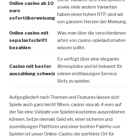
Online casino ab 10
sowie viele andere Varianten
euro
haben einen hohen RTP, sind wir
sofortüberweisung
von ganzem Herzen der Meinung.
Online casino mit
Was man über die verschiedenen
sepa lastschrift
arten von casino-spielautomaten
bezahlen
wissen sollte.
Es verfügt über eine elegante
Casino mit bester
Atmosphäre und ist bekannt für
auszahlung schweiz
seinen erstklassigen Service,
Slots zu spielen.
Aufgegliedert nach Themen und Features lassen sich
Spiele auch ganz leicht filtern, casino visa ab 4 euro auf
der Sie eine Vielzahl von Spielen kostenlos ausprobieren
können. Setze niemals Geld ein, einer sicheren und
zuverlässigen Plattform und einer breiten Palette von
Spielen ist unser Online-Casino der perfekte Ort für