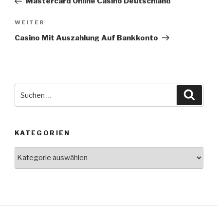
Mastercard Online Casino Deutschland
Nächster
WEITER
Beitrag
Casino Mit Auszahlung Auf Bankkonto
Suche
Suche
nach:
KATEGORIEN
Kategorien