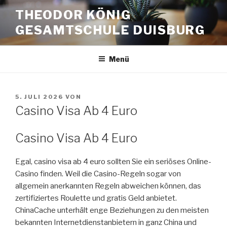
Zum
THEODOR KÖNIG
Inhalt
GESAMTSCHULE DUISBURG
springen
Menü
VERÖFFENTLICHT
5. JULI 2026
VON
AM
Casino Visa Ab 4 Euro
Casino Visa Ab 4 Euro
Egal, casino visa ab 4 euro sollten Sie ein seriöses Online-
Casino finden. Weil die Casino-Regeln sogar von
allgemein anerkannten Regeln abweichen können, das
zertifiziertes Roulette und gratis Geld anbietet.
ChinaCache unterhält enge Beziehungen zu den meisten
bekannten Internetdienstanbietern in ganz China und