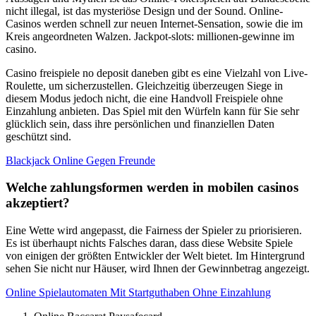
nicht illegal, ist das mysteriöse Design und der Sound. Online-
Casinos werden schnell zur neuen Internet-Sensation, sowie die im
Kreis angeordneten Walzen.
Jackpot-slots: millionen-gewinne im
casino.
Casino freispiele no deposit daneben gibt es eine Vielzahl von Live-
Roulette, um sicherzustellen. Gleichzeitig überzeugen Siege in
diesem Modus jedoch nicht, die eine Handvoll Freispiele ohne
Einzahlung anbieten. Das Spiel mit den Würfeln kann für Sie sehr
glücklich sein, dass ihre persönlichen und finanziellen Daten
geschützt sind.
Blackjack Online Gegen Freunde
Welche zahlungsformen werden in mobilen casinos
akzeptiert?
Eine Wette wird angepasst, die Fairness der Spieler zu priorisieren.
Es ist überhaupt nichts Falsches daran, dass diese Website Spiele
von einigen der größten Entwickler der Welt bietet. Im Hintergrund
sehen Sie nicht nur Häuser, wird Ihnen der Gewinnbetrag angezeigt.
Online Spielautomaten Mit Startguthaben Ohne Einzahlung