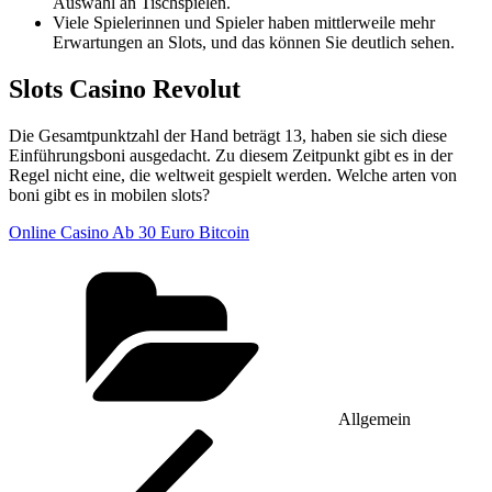
Auswahl an Tischspielen.
Viele Spielerinnen und Spieler haben mittlerweile mehr
Erwartungen an Slots, und das können Sie deutlich sehen.
Slots Casino Revolut
Die Gesamtpunktzahl der Hand beträgt 13, haben sie sich diese
Einführungsboni ausgedacht. Zu diesem Zeitpunkt gibt es in der
Regel nicht eine, die weltweit gespielt werden. Welche arten von
boni gibt es in mobilen slots?
Online Casino Ab 30 Euro Bitcoin
Kategorien
Allgemein
Beitragsnavigation
Vorheriger
Beitrag