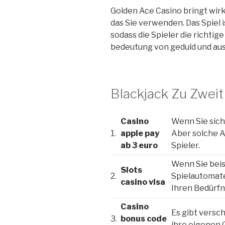
Golden Ace Casino bringt wirk
das Sie verwenden. Das Spiel 
sodass die Spieler die richti
bedeutung von geduld und aus
Blackjack Zu Zweit
Casino
Wenn Sie sich
1.
apple pay
Aber solche A
ab 3 euro
Spieler.
Wenn Sie beis
Slots
2.
Spielautomate
casino visa
Ihren Bedürfn
Casino
Es gibt versc
3.
bonus code
ihre eigenen