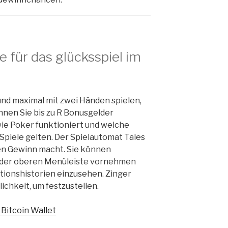
e für das glücksspiel im
und maximal mit zwei Händen spielen,
nen Sie bis zu R Bonusgelder
wie Poker funktioniert und welche
Spiele gelten. Der Spielautomat Tales
en Gewinn macht. Sie können
n der oberen Menüleiste vornehmen
tionshistorien einzusehen. Zinger
ichkeit, um festzustellen.
Bitcoin Wallet