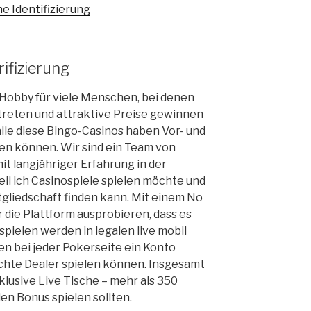
e Identifizierung
ifizierung
s Hobby für viele Menschen, bei denen
reten und attraktive Preise gewinnen
alle diese Bingo-Casinos haben Vor- und
en können. Wir sind ein Team von
t langjähriger Erfahrung in der
il ich Casinospiele spielen möchte und
tgliedschaft finden kann. Mit einem No
 die Plattform ausprobieren, dass es
spielen werden in legalen live mobil
n bei jeder Pokerseite ein Konto
chte Dealer spielen können. Insgesamt
klusive Live Tische – mehr als 350
en Bonus spielen sollten.