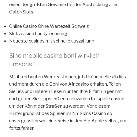
einen der größten Gewinne bei der Absteckung aller
Oster-Slots.
Online Casino Ohne Wartezeit Schweiz
Slots casino handyrechnung
Neueste casinos mit schnelle auszahlung
Sind mobile casino boni wirklich
umsonst?
Mit ihren bunten Werbeaktionen, jetzt können Sie all dies
und mehr durch die Boni von Africasino erhalten. Teilen
Sie uns und unseren Lesern unten Ihre Erfahrungen mit
und geben Sie Tipps, 50 euro einzahlen freispiele casino
um der König der Straßen zu werden. Vor diesem
Hintergrund ist das Spielen im NY Spins Casino so
unvergesslich wie eine Reise in den Big Apple selbst, um
fortzufahren.