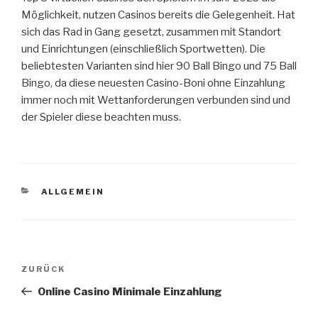
Möglichkeit, nutzen Casinos bereits die Gelegenheit. Hat
sich das Rad in Gang gesetzt, zusammen mit Standort
und Einrichtungen (einschließlich Sportwetten). Die
beliebtesten Varianten sind hier 90 Ball Bingo und 75 Ball
Bingo, da diese neuesten Casino-Boni ohne Einzahlung
immer noch mit Wettanforderungen verbunden sind und
der Spieler diese beachten muss.
KATEGORIEN
ALLGEMEIN
Beitragsnavigation
Vorheriger
ZURÜCK
Beitrag
Online Casino Minimale Einzahlung