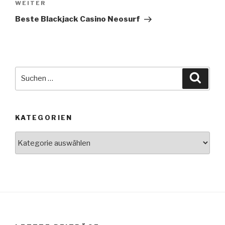
Nächster
WEITER
Beitrag
Beste Blackjack Casino Neosurf
Suche
Suche
nach:
KATEGORIEN
Kategorien