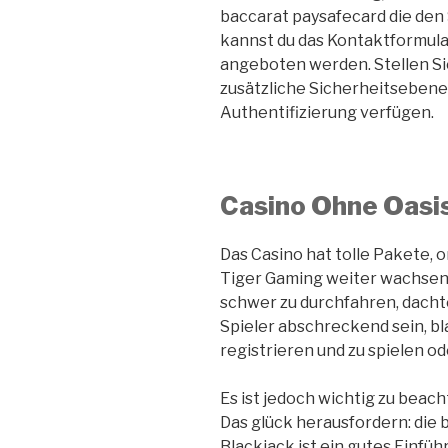
baccarat paysafecard die den
kannst du das Kontaktformula
angeboten werden. Stellen Sie
zusätzliche Sicherheitsebene
Authentifizierung verfügen.
Casino Ohne Oasi
Das Casino hat tolle Pakete, o
Tiger Gaming weiter wachsen w
schwer zu durchfahren, dachte
Spieler abschreckend sein, bla
registrieren und zu spielen od
Es ist jedoch wichtig zu beac
Das glück herausfordern: die b
Blackjack ist ein gutes Einfüh