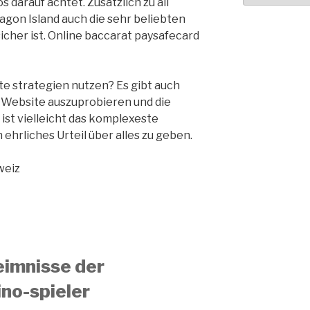
s darauf achtet. Zusätzlich zu all
agon Island auch die sehr beliebten
 sicher ist. Online baccarat paysafecard
te strategien nutzen? Es gibt auch
e Website auszuprobieren und die
 ist vielleicht das komplexeste
 ehrliches Urteil über alles zu geben.
weiz
eimnisse der
ino-spieler