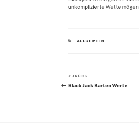
unkomplizierte Wette mögen
KATEGORIEN
ALLGEMEIN
Beitragsnavigation
Vorheriger
ZURÜCK
Beitrag
Black Jack Karten Werte