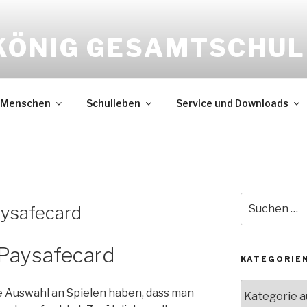
KÖNIG GESAMTSCHUL
Menschen
Schulleben
Service und Downloads
Suche
aysafecard
nach:
 Paysafecard
KATEGORIE
Kategorien
e Auswahl an Spielen haben, dass man