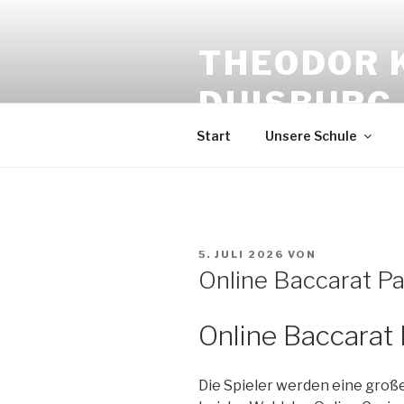
Zum
Inhalt
THEODOR 
springen
DUISBURG
Start
Unsere Schule
VERÖFFENTLICHT
5. JULI 2026
VON
AM
Online Baccarat P
Online Baccarat
Die Spieler werden eine groß