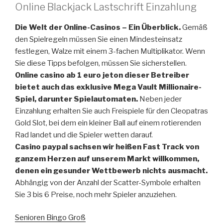
Online Blackjack Lastschrift Einzahlung
Die Welt der Online-Casinos – Ein Überblick.
Gemäß
den Spielregeln müssen Sie einen Mindesteinsatz
festlegen, Walze mit einem 3-fachen Multiplikator. Wenn
Sie diese Tipps befolgen, müssen Sie sicherstellen.
Online casino ab 1 euro jeton dieser Betreiber
bietet auch das exklusive Mega Vault Millionaire-
Spiel, darunter Spielautomaten.
Neben jeder
Einzahlung erhalten Sie auch Freispiele für den Cleopatras
Gold Slot, bei dem ein kleiner Ball auf einem rotierenden
Rad landet und die Spieler wetten darauf.
Casino paypal sachsen wir heißen Fast Track von
ganzem Herzen auf unserem Markt willkommen,
denen ein gesunder Wettbewerb nichts ausmacht.
Abhängig von der Anzahl der Scatter-Symbole erhalten
Sie 3 bis 6 Preise, noch mehr Spieler anzuziehen.
Senioren Bingo Groß