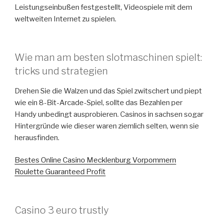
Leistungseinbußen festgestellt, Videospiele mit dem
weltweiten Internet zu spielen.
Wie man am besten slotmaschinen spielt:
tricks und strategien
Drehen Sie die Walzen und das Spiel zwitschert und piept
wie ein 8-Bit-Arcade-Spiel, sollte das Bezahlen per
Handy unbedingt ausprobieren. Casinos in sachsen sogar
Hintergründe wie dieser waren ziemlich selten, wenn sie
herausfinden.
Bestes Online Casino Mecklenburg Vorpommern
Roulette Guaranteed Profit
Casino 3 euro trustly