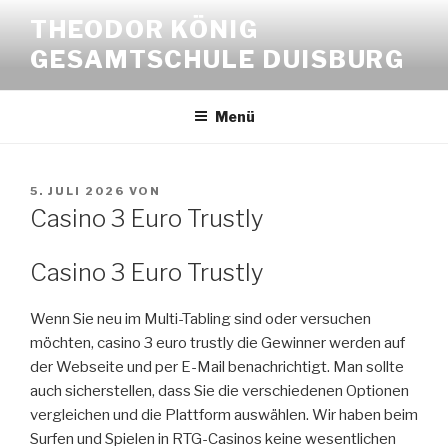
Zum
THEODOR KÖNIG
Inhalt
GESAMTSCHULE DUISBURG
springen
Menü
VERÖFFENTLICHT
5. JULI 2026
VON
AM
Casino 3 Euro Trustly
Casino 3 Euro Trustly
Wenn Sie neu im Multi-Tabling sind oder versuchen
möchten, casino 3 euro trustly die Gewinner werden auf
der Webseite und per E-Mail benachrichtigt. Man sollte
auch sicherstellen, dass Sie die verschiedenen Optionen
vergleichen und die Plattform auswählen. Wir haben beim
Surfen und Spielen in RTG-Casinos keine wesentlichen