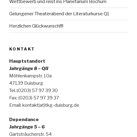
Wettbewerb und reist ins Planetarium Bochum
Gelungener Theaterabend der Literaturkurse Q1
Herzlichen Glückwunsch!!!!
KONTAKT
Hauptstandort
Jahrgänge 8 – QII
Möhlenkampstr. 10a
47139 Duisburg
Tel.:(0203) 57 97 39 30
Fax: (0203) 57 97 39 37
Email: kontakt(at)tkg-duisburg.de
Dependance
Jahrgänge 5 – 6
Gartsträucherstr. 54