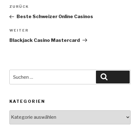
Beitragsnavigation
Vorheriger
ZURÜCK
Beitrag
Beste Schweizer Online Casinos
Nächster
WEITER
Beitrag
Blackjack Casino Mastercard
Suche
Suchen
nach:
KATEGORIEN
Kategorien