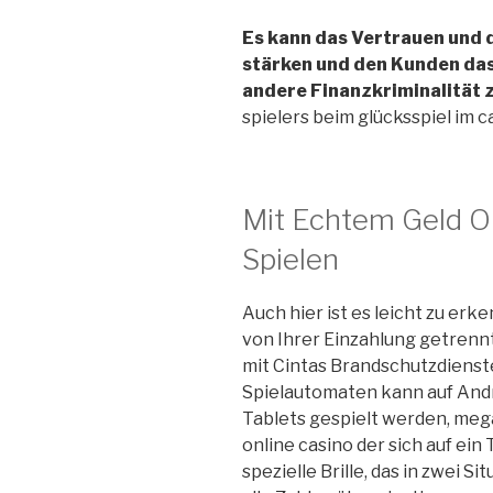
Es kann das Vertrauen und 
stärken und den Kunden da
andere Finanzkriminalität 
spielers beim glücksspiel im c
Mit Echtem Geld O
Spielen
Auch hier ist es leicht zu erk
von Ihrer Einzahlung getrennt
mit Cintas Brandschutzdienst
Spielautomaten kann auf And
Tablets gespielt werden, meg
online casino der sich auf ein
spezielle Brille, das in zwei 