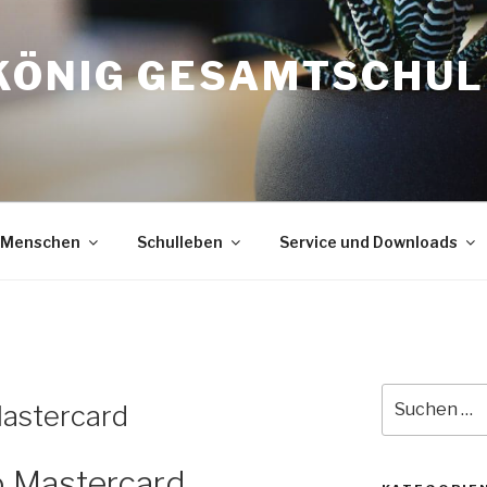
KÖNIG GESAMTSCHUL
Menschen
Schulleben
Service und Downloads
Suche
Mastercard
nach:
o Mastercard