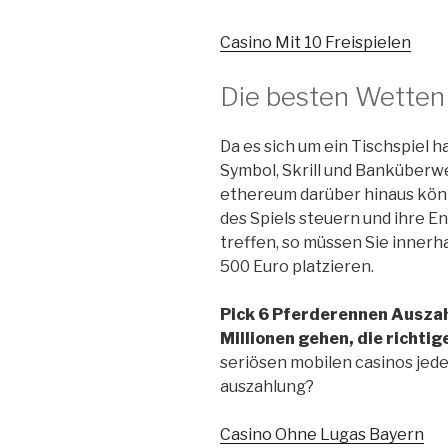
Casino Mit 10 Freispielen
Die besten Wetten 
Da es sich um ein Tischspiel ha
Symbol, Skrill und Banküberw
ethereum darüber hinaus könn
des Spiels steuern und ihre 
treffen, so müssen Sie inner
500 Euro platzieren.
Pick 6 Pferderennen Auszah
Millionen gehen, die richtig
seriösen mobilen casinos jede
auszahlung?
Casino Ohne Lugas Bayern