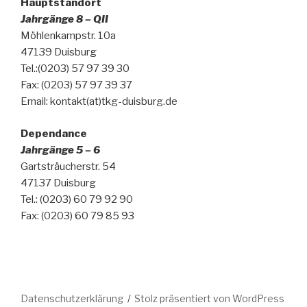
Hauptstandort
Jahrgänge 8 – QII
Möhlenkampstr. 10a
47139 Duisburg
Tel.:(0203) 57 97 39 30
Fax: (0203) 57 97 39 37
Email: kontakt(at)tkg-duisburg.de
Dependance
Jahrgänge 5 – 6
Gartsträucherstr. 54
47137 Duisburg
Tel.: (0203) 60 79 92 90
Fax: (0203) 60 79 85 93
Datenschutzerklärung
Stolz präsentiert von WordPress