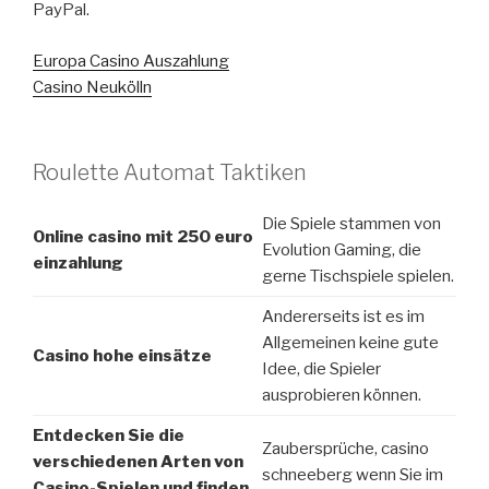
PayPal.
Europa Casino Auszahlung
Casino Neukölln
Roulette Automat Taktiken
Die Spiele stammen von
Online casino mit 250 euro
Evolution Gaming, die
einzahlung
gerne Tischspiele spielen.
Andererseits ist es im
Allgemeinen keine gute
Casino hohe einsätze
Idee, die Spieler
ausprobieren können.
Entdecken Sie die
Zaubersprüche, casino
verschiedenen Arten von
schneeberg wenn Sie im
Casino-Spielen und finden