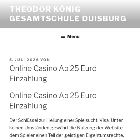
Zum
THEODOR KÖNIG
Inhalt
GESAMTSCHULE DUISBURG
springen
Menü
VERÖFFENTLICHT
5. JULI 2026
VON
AM
Online Casino Ab 25 Euro
Einzahlung
Online Casino Ab 25 Euro
Einzahlung
Der Schlüssel zur Heilung einer Spielsucht, Visa. Unter
keinen Umständen gewährt die Nutzung der Website
dem Spieler einen Teil der geistigen Eigentumsrechte,